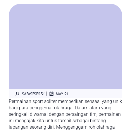
|
SAFASFSF231
MAY 21
Permainan sport soliter memberikan sensasi yang unik
bagi para penggemar olahraga. Dalam alam yang
seringkali diwarnai dengan persaingan tim, permainan
ini mengajak kita untuk tampil sebagai bintang
lapangan seorang diri. Menggenggam roh olahraga