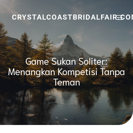
Skip
to
content
CRYSTALCOASTBRIDALFAIR.C
Game Sukan Soliter:
Menangkan Kompetisi Tanpa
Teman