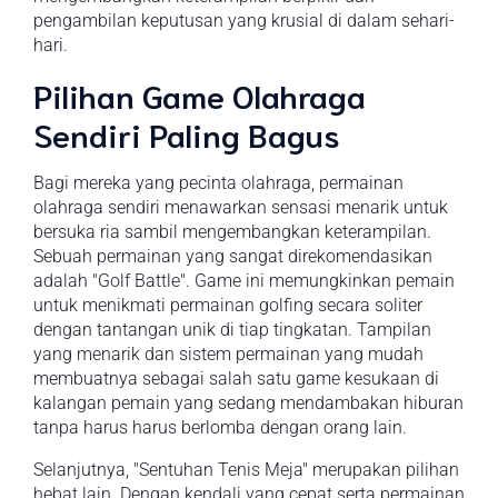
pengambilan keputusan yang krusial di dalam sehari-
hari.
Pilihan Game Olahraga
Sendiri Paling Bagus
Bagi mereka yang pecinta olahraga, permainan
olahraga sendiri menawarkan sensasi menarik untuk
bersuka ria sambil mengembangkan keterampilan.
Sebuah permainan yang sangat direkomendasikan
adalah "Golf Battle". Game ini memungkinkan pemain
untuk menikmati permainan golfing secara soliter
dengan tantangan unik di tiap tingkatan. Tampilan
yang menarik dan sistem permainan yang mudah
membuatnya sebagai salah satu game kesukaan di
kalangan pemain yang sedang mendambakan hiburan
tanpa harus harus berlomba dengan orang lain.
Selanjutnya, "Sentuhan Tenis Meja" merupakan pilihan
hebat lain. Dengan kendali yang cepat serta permainan