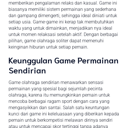
memberikan pengalaman relaks dan kasual. Game ini
biasanya memiliki sistem permainan yang sederhana
dan gampang dimengerti, sehingga ideal diniati untuk
setiap usia. Game-game ini kerap tak membutuhkan
waktu yang untuk dimainkan, menjadikan nya ideal
untuk momen relaksasi setelah aktif. Dengan berbagai
pilihan, game olahraga soliter dapat memenuhi
keinginan hiburan untuk setiap pemain.
Keunggulan Game Permainan
Sendirian
Game olahraga sendirian menawarkan sensasi
permainan yang spesial bagi sejumlah pecinta
olahraga, karena itu memungkinkan pemain untuk
mencoba berbagai ragam sport dengan cara yang
mengasyikkan dan santai. Salah satu keuntungan
kunci dari game ini keleluasaan yang diberikan kepada
pemain untuk berkompetisi melawan dirinya sendiri
atau untuk mencapai skor tertinggi tanpa adanya