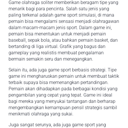
Game olahraga soliter memberikan beragam tipe yang
menarik bagi para pencinta. Salah satu jenis yang
paling terkenal adalah game sport simulasi, di mana
pemain bisa mengalami sensasi menjadi olahragawan
dalam macam-macam jenis sport. Dalam game ini,
pemain bisa menentukan untuk menjadi pemain
baseball, sepak bola, atau bahkan pemain basket, dan
bertanding di liga virtual. Grafik yang bagus dan
gameplay yang realistis membuat pengalaman
bermain semakin seru dan menegangkan.
Selain itu, ada juga game sport berbasis strategi. Tipe
game ini mengharuskan pemain untuk membuat taktik
terbaik supaya bisa memenangkan pertandingan.
Pemain akan dihadapkan pada berbagai kondisi yang
pengambilan yang cepat yang tepat. Game ini ideal
bagi mereka yang menyukai tantangan dan berharap
mengembangkan kemampuan pensil strategis sambil
menikmati olahraga yang sukai.
Juga sangat serunya, ada juga game sport yang