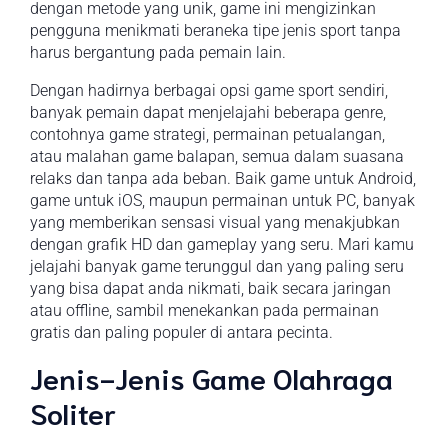
dengan metode yang unik, game ini mengizinkan
pengguna menikmati beraneka tipe jenis sport tanpa
harus bergantung pada pemain lain.
Dengan hadirnya berbagai opsi game sport sendiri,
banyak pemain dapat menjelajahi beberapa genre,
contohnya game strategi, permainan petualangan,
atau malahan game balapan, semua dalam suasana
relaks dan tanpa ada beban. Baik game untuk Android,
game untuk iOS, maupun permainan untuk PC, banyak
yang memberikan sensasi visual yang menakjubkan
dengan grafik HD dan gameplay yang seru. Mari kamu
jelajahi banyak game terunggul dan yang paling seru
yang bisa dapat anda nikmati, baik secara jaringan
atau offline, sambil menekankan pada permainan
gratis dan paling populer di antara pecinta.
Jenis-Jenis Game Olahraga
Soliter