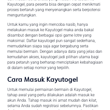
Kayutogel, para peserta bisa dengan cepat menikmati
proses bertaruh yang menyenangkan serta berpotensi
menguntungkan.
Untuk kamu yang ingin mencoba nasib, hanya
melakukan masuk ke Kayutogel maka anda bakal
disambut dengan berbagai opsi game lotre yang
maksimal. Daftar kayutogel pun sangat sederhana,
memudahkan siapa saja agar bergabung serta
memulai bermain. Dengan adanya data yang jelas dan
kemudahan akses, kayutogel jadi pilihan utama bagi
para petaruh yang berharap menciptakan kebahagiaan
di dalam setiap nomor yang terpilih.
Cara Masuk Kayutogel
Untuk memulai permainan bermain di Kayutogel,
tahap awal yang perlu dilakukan adalah masuk ke
akun Anda. Tahap masuk ini amat mudah dan kilat,
selama Anda sudah registrasi sebelumnya. Pastikan