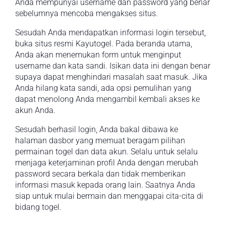
Anda mempunyai username dan password yang benar
sebelumnya mencoba mengakses situs.
Sesudah Anda mendapatkan informasi login tersebut,
buka situs resmi Kayutogel. Pada beranda utama,
Anda akan menemukan form untuk menginput
username dan kata sandi. Isikan data ini dengan benar
supaya dapat menghindari masalah saat masuk. Jika
Anda hilang kata sandi, ada opsi pemulihan yang
dapat menolong Anda mengambil kembali akses ke
akun Anda.
Sesudah berhasil login, Anda bakal dibawa ke
halaman dasbor yang memuat beragam pilihan
permainan togel dan data akun. Selalu untuk selalu
menjaga keterjaminan profil Anda dengan merubah
password secara berkala dan tidak memberikan
informasi masuk kepada orang lain. Saatnya Anda
siap untuk mulai bermain dan menggapai cita-cita di
bidang togel.