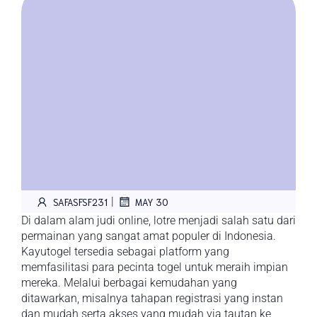
|
SAFASFSF231
MAY 30
Di dalam alam judi online, lotre menjadi salah satu dari
permainan yang sangat amat populer di Indonesia.
Kayutogel tersedia sebagai platform yang
memfasilitasi para pecinta togel untuk meraih impian
mereka. Melalui berbagai kemudahan yang
ditawarkan, misalnya tahapan registrasi yang instan
dan mudah serta akses yang mudah via tautan ke