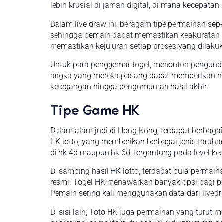
lebih krusial di jaman digital, di mana kecepatan
Dalam live draw ini, beragam tipe permainan sepe
sehingga pemain dapat memastikan keakuratan an
memastikan kejujuran setiap proses yang dilaku
Untuk para penggemar togel, menonton pengund
angka yang mereka pasang dapat memberikan nas
ketegangan hingga pengumuman hasil akhir.
Tipe Game HK
Dalam alam judi di Hong Kong, terdapat berbagai
HK lotto, yang memberikan berbagai jenis taruh
di hk 4d maupun hk 6d, tergantung pada level 
Di samping hasil HK lotto, terdapat pula perma
resmi. Togel HK menawarkan banyak opsi bagi pe
Pemain sering kali menggunakan data dari lived
Di sisi lain, Toto HK juga permainan yang turut