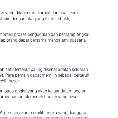
an yang dilaporkan diambil dari asal resmi,
dio dengan alat yang telah terbukti,
p momen proses pengundian dan berharap angka-
etiap orang dapat bersama mengalami suasana
h satu tersebut paling dikenal adalah keluaran
it. Para pemain dapat memilih sebagai bertaruh
bih besar.
uhan pada angka yang akan keluar dalam undian
 tambahan untuk meraih hadiah yang besar.
o HK, pemain akan memilih angka yang dianggap