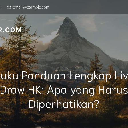
0
email@example.com
R.COM
uku Panduan Lengkap Li
Draw HK: Apa yang Haru
Diperhatikan?