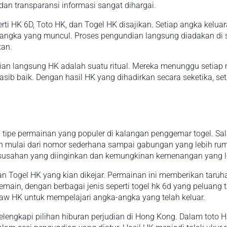
 dan transparansi informasi sangat dihargai.
rti HK 6D, Toto HK, dan Togel HK disajikan. Setiap angka keluar
gka yang muncul. Proses pengundian langsung diadakan di stu
kan.
ian langsung HK adalah suatu ritual. Mereka menunggu setia
ib baik. Dengan hasil HK yang dihadirkan secara seketika, s
 tipe permainan yang populer di kalangan penggemar togel. Sala
an mulai dari nomor sederhana sampai gabungan yang lebih rum
kesusahan yang diinginkan dan kemungkinan kemenangan yang le
inan Togel HK yang kian dikejar. Permainan ini memberikan tar
main, dengan berbagai jenis seperti togel hk 6d yang peluang
raw HK untuk mempelajari angka-angka yang telah keluar.
 melengkapi pilihan hiburan perjudian di Hong Kong. Dalam tot