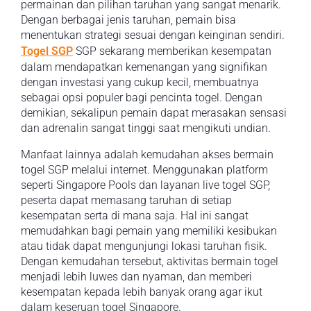
permainan dan pilihan taruhan yang sangat menarik.
Dengan berbagai jenis taruhan, pemain bisa
menentukan strategi sesuai dengan keinginan sendiri.
Togel SGP
SGP sekarang memberikan kesempatan
dalam mendapatkan kemenangan yang signifikan
dengan investasi yang cukup kecil, membuatnya
sebagai opsi populer bagi pencinta togel. Dengan
demikian, sekalipun pemain dapat merasakan sensasi
dan adrenalin sangat tinggi saat mengikuti undian.
Manfaat lainnya adalah kemudahan akses bermain
togel SGP melalui internet. Menggunakan platform
seperti Singapore Pools dan layanan live togel SGP,
peserta dapat memasang taruhan di setiap
kesempatan serta di mana saja. Hal ini sangat
memudahkan bagi pemain yang memiliki kesibukan
atau tidak dapat mengunjungi lokasi taruhan fisik.
Dengan kemudahan tersebut, aktivitas bermain togel
menjadi lebih luwes dan nyaman, dan memberi
kesempatan kepada lebih banyak orang agar ikut
dalam keseruan togel Singapore.