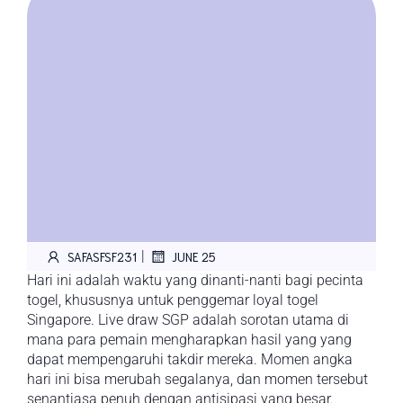
|
SAFASFSF231
JUNE 25
Hari ini adalah waktu yang dinanti-nanti bagi pecinta
togel, khususnya untuk penggemar loyal togel
Singapore. Live draw SGP adalah sorotan utama di
mana para pemain mengharapkan hasil yang yang
dapat mempengaruhi takdir mereka. Momen angka
hari ini bisa merubah segalanya, dan momen tersebut
senantiasa penuh dengan antisipasi yang besar.