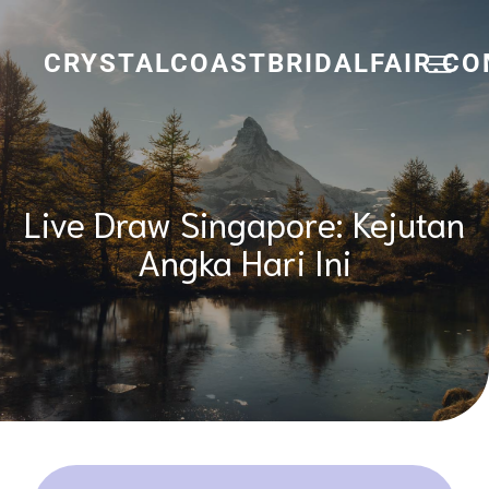
Skip
to
content
CRYSTALCOASTBRIDALFAIR.C
Live Draw Singapore: Kejutan
Angka Hari Ini