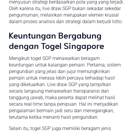
menyusun strategi berdasarkan pola yang yang terjadi.
Oleh karena itu, live draw SGP bukan sekadar sekedar
pengumuman, melainkan merupakan elemen krusial
dalam proses analisis dan strategi dalam berjudi lotto.
Keuntungan Bergabung
dengan Togel Singapore
Mengikuti togel SGP menawarkan beragam
keuntungan untuk kalangan pemain. Pertama, sistem
pengundian yang jelas dan jujur memungkinkan
pemain untuk merasa lebih percaya terhadap hasil
yang dikeluarkan. Live draw SGP yang tampilkan
secara langsung menawarkan transparansi dan
tanggung jawab, maka peserta dapat melihat hasil
secara real-time tanpa penipuan. Hal ini menjadikan
pengalaman bermain jadi seru dan menegangkan,
terutama ketika menanti hasil pengundian.
Selain itu, togel SGP juga memiliki beragam jenis