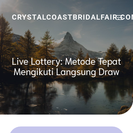
Skip
to
content
CRYSTALCOASTBRIDALFAIR.C
Live Lottery: Metode Tepat
Mengikuti Langsung Draw