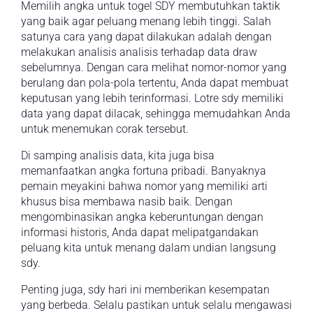
Memilih angka untuk togel SDY membutuhkan taktik
yang baik agar peluang menang lebih tinggi. Salah
satunya cara yang dapat dilakukan adalah dengan
melakukan analisis analisis terhadap data draw
sebelumnya. Dengan cara melihat nomor-nomor yang
berulang dan pola-pola tertentu, Anda dapat membuat
keputusan yang lebih terinformasi. Lotre sdy memiliki
data yang dapat dilacak, sehingga memudahkan Anda
untuk menemukan corak tersebut.
Di samping analisis data, kita juga bisa
memanfaatkan angka fortuna pribadi. Banyaknya
pemain meyakini bahwa nomor yang memiliki arti
khusus bisa membawa nasib baik. Dengan
mengombinasikan angka keberuntungan dengan
informasi historis, Anda dapat melipatgandakan
peluang kita untuk menang dalam undian langsung
sdy.
Penting juga, sdy hari ini memberikan kesempatan
yang berbeda. Selalu pastikan untuk selalu mengawasi