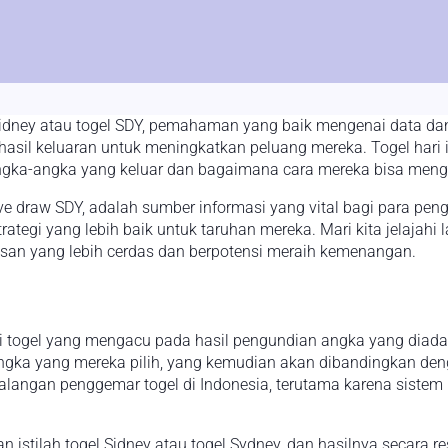
Sidney atau togel SDY, pemahaman yang baik mengenai data da
hasil keluaran untuk meningkatkan peluang mereka. Togel hari i
ngka-angka yang keluar dan bagaimana cara mereka bisa mengan
ve draw SDY, adalah sumber informasi yang vital bagi para pe
trategi yang lebih baik untuk taruhan mereka. Mari kita jela
an yang lebih cerdas dan berpotensi meraih kemenangan.
i togel yang mengacu pada hasil pengundian angka yang diadak
a yang mereka pilih, yang kemudian akan dibandingkan denga
 kalangan penggemar togel di Indonesia, terutama karena siste
gan istilah togel Sidney atau togel Sydney, dan hasilnya secara 