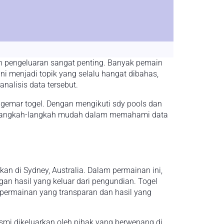
n pengeluaran sangat penting. Banyak pemain
ni menjadi topik yang selalu hangat dibahas,
alisis data tersebut.
nggemar togel. Dengan mengikuti sdy pools dan
jahi langkah-langkah mudah dalam memahami data
an di Sydney, Australia. Dalam permainan ini,
n hasil yang keluar dari pengundian. Togel
m permainan yang transparan dan hasil yang
resmi dikeluarkan oleh pihak yang berwenang di