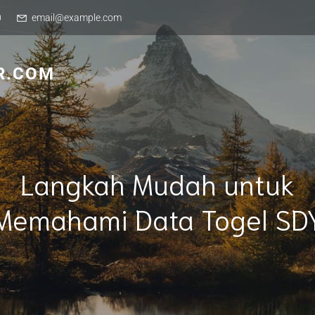
0
email@example.com
R.COM
Langkah Mudah untuk
Memahami Data Togel SD