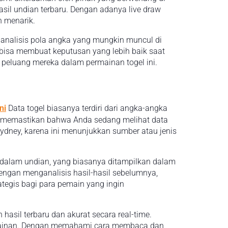
asil undian terbaru. Dengan adanya live draw
 menarik.
nalisis pola angka yang mungkin muncul di
 bisa membuat keputusan yang lebih baik saat
peluang mereka dalam permainan togel ini.
ni
Data togel biasanya terdiri dari angka-angka
uk memastikan bahwa Anda sedang melihat data
el Sydney, karena ini menunjukkan sumber atau jenis
r dalam undian, yang biasanya ditampilkan dalam
engan menganalisis hasil-hasil sebelumnya,
tegis bagi para pemain yang ingin
hasil terbaru dan akurat secara real-time.
rmainan. Dengan memahami cara membaca dan