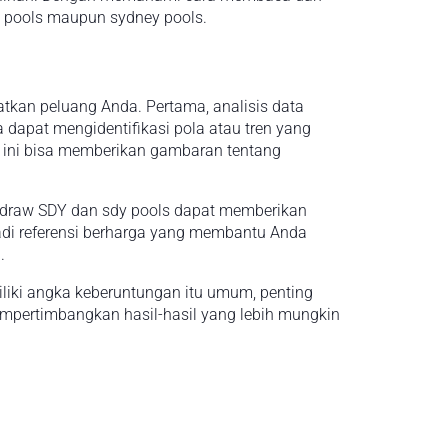
dy pools maupun sydney pools.
tkan peluang Anda. Pertama, analisis data
dapat mengidentifikasi pola atau tren yang
si ini bisa memberikan gambaran tentang
live draw SDY dan sdy pools dapat memberikan
jadi referensi berharga yang membantu Anda
.
iliki angka keberuntungan itu umum, penting
empertimbangkan hasil-hasil yang lebih mungkin