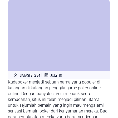
|
SAFASFSF231
JULY 16
Kudapoker menjadi sebuah nama yang populer di
kalangan di kalangan penggila game poker online
online. Dengan banyak ciri-ciri menarik serta
kemudahan, situs ini telah menjadi pilihan utama
untuk sejumlah pemain yang ingin mau mengalami
sensasi bermain poker dari kenyamanan mereka. Bagi
para pemula atau mereka yang baru mendengar