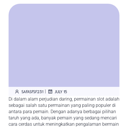
|
SAFASFSF231
JULY 15
Di dalam alam perjudian daring, permainan slot adalah
sebagai salah satu permainan yang paling populer di
antara para pemain. Dengan adanya berbagai pilihan
taruh yang ada, banyak pemain yang sedang mencari
cara cerdas untuk meningkatkan pengalaman bermain