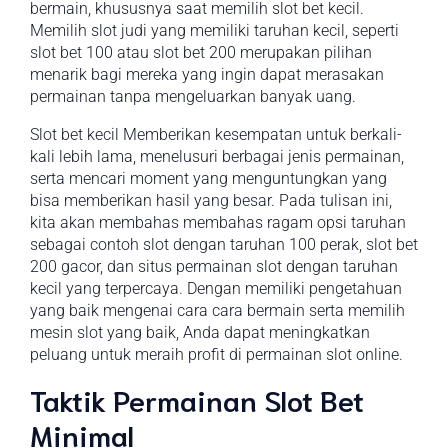
bermain, khususnya saat memilih slot bet kecil.
Memilih slot judi yang memiliki taruhan kecil, seperti
slot bet 100 atau slot bet 200 merupakan pilihan
menarik bagi mereka yang ingin dapat merasakan
permainan tanpa mengeluarkan banyak uang.
Slot bet kecil Memberikan kesempatan untuk berkali-
kali lebih lama, menelusuri berbagai jenis permainan,
serta mencari moment yang menguntungkan yang
bisa memberikan hasil yang besar. Pada tulisan ini,
kita akan membahas membahas ragam opsi taruhan
sebagai contoh slot dengan taruhan 100 perak, slot bet
200 gacor, dan situs permainan slot dengan taruhan
kecil yang terpercaya. Dengan memiliki pengetahuan
yang baik mengenai cara cara bermain serta memilih
mesin slot yang baik, Anda dapat meningkatkan
peluang untuk meraih profit di permainan slot online.
Taktik Permainan Slot Bet
Minimal