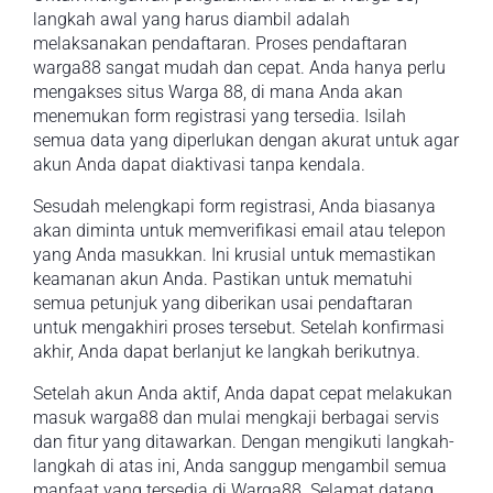
langkah awal yang harus diambil adalah
melaksanakan pendaftaran. Proses pendaftaran
warga88 sangat mudah dan cepat. Anda hanya perlu
mengakses situs Warga 88, di mana Anda akan
menemukan form registrasi yang tersedia. Isilah
semua data yang diperlukan dengan akurat untuk agar
akun Anda dapat diaktivasi tanpa kendala.
Sesudah melengkapi form registrasi, Anda biasanya
akan diminta untuk memverifikasi email atau telepon
yang Anda masukkan. Ini krusial untuk memastikan
keamanan akun Anda. Pastikan untuk mematuhi
semua petunjuk yang diberikan usai pendaftaran
untuk mengakhiri proses tersebut. Setelah konfirmasi
akhir, Anda dapat berlanjut ke langkah berikutnya.
Setelah akun Anda aktif, Anda dapat cepat melakukan
masuk warga88 dan mulai mengkaji berbagai servis
dan fitur yang ditawarkan. Dengan mengikuti langkah-
langkah di atas ini, Anda sanggup mengambil semua
manfaat yang tersedia di Warga88. Selamat datang