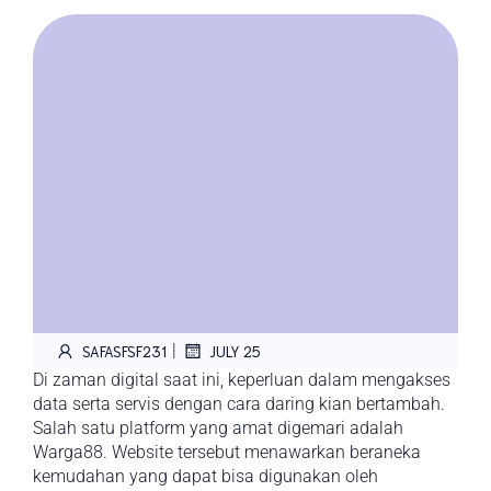
|
SAFASFSF231
JULY 25
Di zaman digital saat ini, keperluan dalam mengakses
data serta servis dengan cara daring kian bertambah.
Salah satu platform yang amat digemari adalah
Warga88. Website tersebut menawarkan beraneka
kemudahan yang dapat bisa digunakan oleh