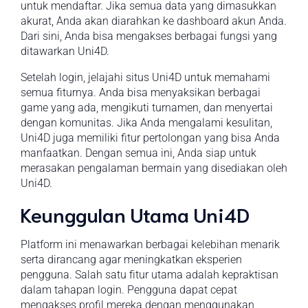
untuk mendaftar. Jika semua data yang dimasukkan
akurat, Anda akan diarahkan ke dashboard akun Anda.
Dari sini, Anda bisa mengakses berbagai fungsi yang
ditawarkan Uni4D.
Setelah login, jelajahi situs Uni4D untuk memahami
semua fiturnya. Anda bisa menyaksikan berbagai
game yang ada, mengikuti turnamen, dan menyertai
dengan komunitas. Jika Anda mengalami kesulitan,
Uni4D juga memiliki fitur pertolongan yang bisa Anda
manfaatkan. Dengan semua ini, Anda siap untuk
merasakan pengalaman bermain yang disediakan oleh
Uni4D.
Keunggulan Utama Uni4D
Platform ini menawarkan berbagai kelebihan menarik
serta dirancang agar meningkatkan eksperien
pengguna. Salah satu fitur utama adalah kepraktisan
dalam tahapan login. Pengguna dapat cepat
mengakses profil mereka dengan menggunakan