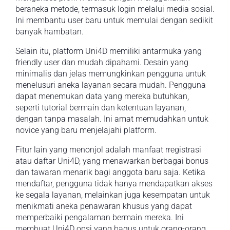
beraneka metode, termasuk login melalui media sosial.
Ini membantu user baru untuk memulai dengan sedikit
banyak hambatan.
Selain itu, platform Uni4D memiliki antarmuka yang
friendly user dan mudah dipahami. Desain yang
minimalis dan jelas memungkinkan pengguna untuk
menelusuri aneka layanan secara mudah. Pengguna
dapat menemukan data yang mereka butuhkan,
seperti tutorial bermain dan ketentuan layanan,
dengan tanpa masalah. Ini amat memudahkan untuk
novice yang baru menjelajahi platform.
Fitur lain yang menonjol adalah manfaat rregistrasi
atau daftar Uni4D, yang menawarkan berbagai bonus
dan tawaran menarik bagi anggota baru saja. Ketika
mendaftar, pengguna tidak hanya mendapatkan akses
ke segala layanan, melainkan juga kesempatan untuk
menikmati aneka penawaran khusus yang dapat
memperbaiki pengalaman bermain mereka. Ini
membuat Uni4D opsi yang bagus untuk orang-orang