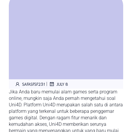
|
SAFASFSF231
JULY 8
Jika Anda baru memulai alam games serta program
online, mungkin saja Anda pernah mengetahui soal
Uni4D. Platform Uni4D merupakan salah satu di antara
platform yang terkenal untuk beberapa penggemar
games digital. Dengan ragam fitur menarik dan
kemudahan akses, Uni4D memberikan serunya
bermain yang menyenangkan untuk yang baru mulai