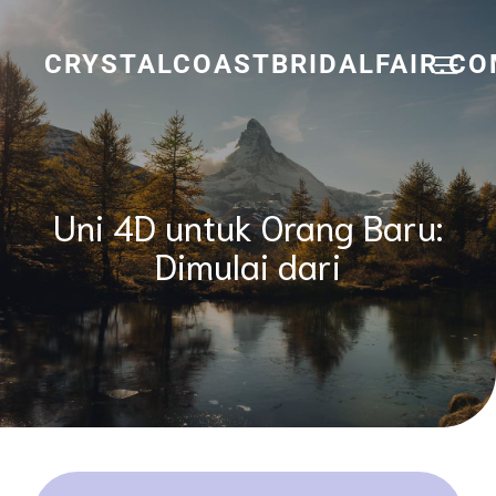
Skip
to
content
CRYSTALCOASTBRIDALFAIR.C
Uni 4D untuk Orang Baru:
Dimulai dari