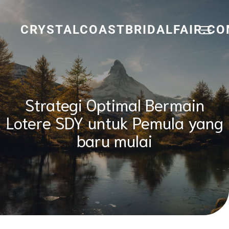
Skip
to
content
CRYSTALCOASTBRIDALFAIR.C
Strategi Optimal Bermain
Lotere SDY untuk Pemula yang
baru mulai