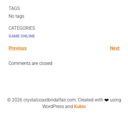
TAGS
No tags
CATEGORIES
GAME ONLINE
Previous
Next
Comments are closed
© 2026 crystalcoastbridalfair.com. Created with ❤️ using
WordPress and
Kubio