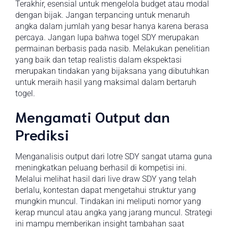
Terakhir, esensial untuk mengelola budget atau modal
dengan bijak. Jangan terpancing untuk menaruh
angka dalam jumlah yang besar hanya karena berasa
percaya. Jangan lupa bahwa togel SDY merupakan
permainan berbasis pada nasib. Melakukan penelitian
yang baik dan tetap realistis dalam ekspektasi
merupakan tindakan yang bijaksana yang dibutuhkan
untuk meraih hasil yang maksimal dalam bertaruh
togel.
Mengamati Output dan
Prediksi
Menganalisis output dari lotre SDY sangat utama guna
meningkatkan peluang berhasil di kompetisi ini.
Melalui melihat hasil dari live draw SDY yang telah
berlalu, kontestan dapat mengetahui struktur yang
mungkin muncul. Tindakan ini meliputi nomor yang
kerap muncul atau angka yang jarang muncul. Strategi
ini mampu memberikan insight tambahan saat