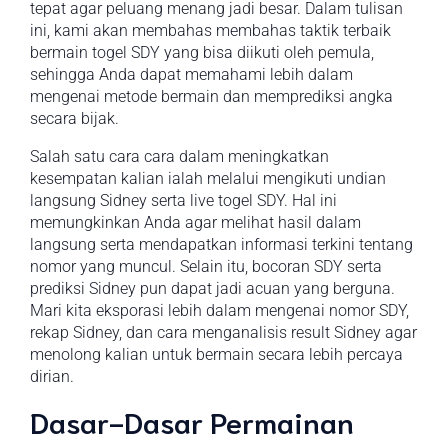
tepat agar peluang menang jadi besar. Dalam tulisan
ini, kami akan membahas membahas taktik terbaik
bermain togel SDY yang bisa diikuti oleh pemula,
sehingga Anda dapat memahami lebih dalam
mengenai metode bermain dan memprediksi angka
secara bijak.
Salah satu cara cara dalam meningkatkan
kesempatan kalian ialah melalui mengikuti undian
langsung Sidney serta live togel SDY. Hal ini
memungkinkan Anda agar melihat hasil dalam
langsung serta mendapatkan informasi terkini tentang
nomor yang muncul. Selain itu, bocoran SDY serta
prediksi Sidney pun dapat jadi acuan yang berguna.
Mari kita eksporasi lebih dalam mengenai nomor SDY,
rekap Sidney, dan cara menganalisis result Sidney agar
menolong kalian untuk bermain secara lebih percaya
dirian.
Dasar-Dasar Permainan