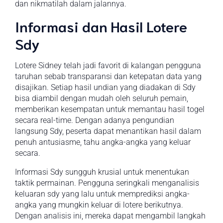
dan nikmatilah dalam jalannya.
Informasi dan Hasil Lotere
Sdy
Lotere Sidney telah jadi favorit di kalangan pengguna
taruhan sebab transparansi dan ketepatan data yang
disajikan. Setiap hasil undian yang diadakan di Sdy
bisa diambil dengan mudah oleh seluruh pemain,
memberikan kesempatan untuk memantau hasil togel
secara real-time. Dengan adanya pengundian
langsung Sdy, peserta dapat menantikan hasil dalam
penuh antusiasme, tahu angka-angka yang keluar
secara.
Informasi Sdy sungguh krusial untuk menentukan
taktik permainan. Pengguna seringkali menganalisis
keluaran sdy yang lalu untuk memprediksi angka-
angka yang mungkin keluar di lotere berikutnya.
Dengan analisis ini, mereka dapat mengambil langkah