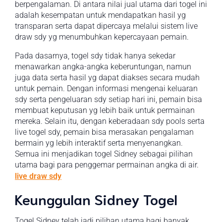
berpengalaman. Di antara nilai jual utama dari togel ini
adalah kesempatan untuk mendapatkan hasil yg
transparan serta dapat dipercaya melalui sistem live
draw sdy yg menumbuhkan kepercayaan pemain.
Pada dasarnya, togel sdy tidak hanya sekedar
menawarkan angka-angka keberuntungan, namun
juga data serta hasil yg dapat diakses secara mudah
untuk pemain. Dengan informasi mengenai keluaran
sdy serta pengeluaran sdy setiap hari ini, pemain bisa
membuat keputusan yg lebih baik untuk permainan
mereka. Selain itu, dengan keberadaan sdy pools serta
live togel sdy, pemain bisa merasakan pengalaman
bermain yg lebih interaktif serta menyenangkan.
Semua ini menjadikan togel Sidney sebagai pilihan
utama bagi para penggemar permainan angka di air.
live draw sdy
Keunggulan Sidney Togel
Togel Sidney telah jadi pilihan utama bagi banyak