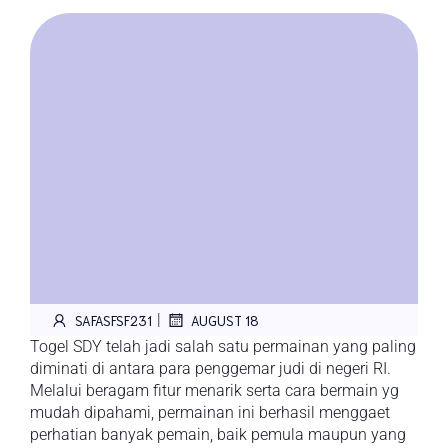
|
SAFASFSF231
AUGUST 18
Togel SDY telah jadi salah satu permainan yang paling
diminati di antara para penggemar judi di negeri RI.
Melalui beragam fitur menarik serta cara bermain yg
mudah dipahami, permainan ini berhasil menggaet
perhatian banyak pemain, baik pemula maupun yang