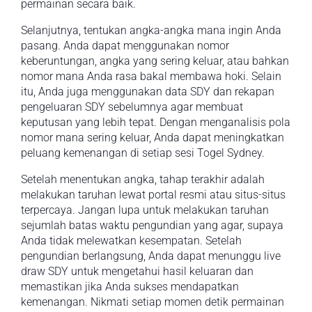
permainan secara baik.
Selanjutnya, tentukan angka-angka mana ingin Anda
pasang. Anda dapat menggunakan nomor
keberuntungan, angka yang sering keluar, atau bahkan
nomor mana Anda rasa bakal membawa hoki. Selain
itu, Anda juga menggunakan data SDY dan rekapan
pengeluaran SDY sebelumnya agar membuat
keputusan yang lebih tepat. Dengan menganalisis pola
nomor mana sering keluar, Anda dapat meningkatkan
peluang kemenangan di setiap sesi Togel Sydney.
Setelah menentukan angka, tahap terakhir adalah
melakukan taruhan lewat portal resmi atau situs-situs
terpercaya. Jangan lupa untuk melakukan taruhan
sejumlah batas waktu pengundian yang agar, supaya
Anda tidak melewatkan kesempatan. Setelah
pengundian berlangsung, Anda dapat menunggu live
draw SDY untuk mengetahui hasil keluaran dan
memastikan jika Anda sukses mendapatkan
kemenangan. Nikmati setiap momen detik permainan