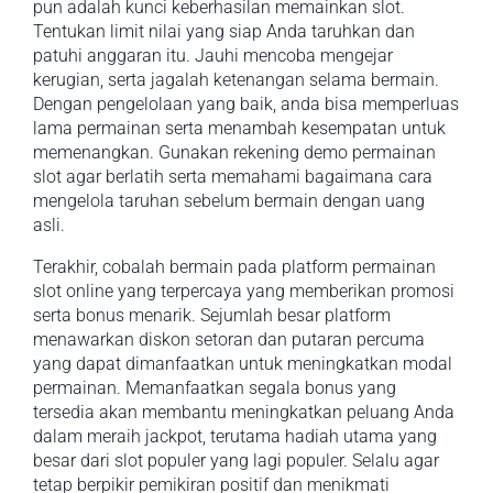
pun adalah kunci keberhasilan memainkan slot.
Tentukan limit nilai yang siap Anda taruhkan dan
patuhi anggaran itu. Jauhi mencoba mengejar
kerugian, serta jagalah ketenangan selama bermain.
Dengan pengelolaan yang baik, anda bisa memperluas
lama permainan serta menambah kesempatan untuk
memenangkan. Gunakan rekening demo permainan
slot agar berlatih serta memahami bagaimana cara
mengelola taruhan sebelum bermain dengan uang
asli.
Terakhir, cobalah bermain pada platform permainan
slot online yang terpercaya yang memberikan promosi
serta bonus menarik. Sejumlah besar platform
menawarkan diskon setoran dan putaran percuma
yang dapat dimanfaatkan untuk meningkatkan modal
permainan. Memanfaatkan segala bonus yang
tersedia akan membantu meningkatkan peluang Anda
dalam meraih jackpot, terutama hadiah utama yang
besar dari slot populer yang lagi populer. Selalu agar
tetap berpikir pemikiran positif dan menikmati