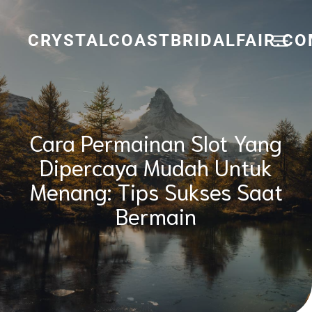
Skip
to
content
CRYSTALCOASTBRIDALFAIR.C
Cara Permainan Slot Yang
Dipercaya Mudah Untuk
Menang: Tips Sukses Saat
Bermain