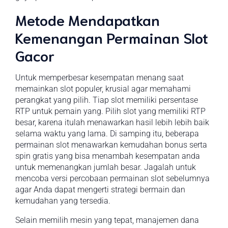
Metode Mendapatkan
Kemenangan Permainan Slot
Gacor
Untuk memperbesar kesempatan menang saat
memainkan slot populer, krusial agar memahami
perangkat yang pilih. Tiap slot memiliki persentase
RTP untuk pemain yang. Pilih slot yang memiliki RTP
besar, karena itulah menawarkan hasil lebih lebih baik
selama waktu yang lama. Di samping itu, beberapa
permainan slot menawarkan kemudahan bonus serta
spin gratis yang bisa menambah kesempatan anda
untuk memenangkan jumlah besar. Jagalah untuk
mencoba versi percobaan permainan slot sebelumnya
agar Anda dapat mengerti strategi bermain dan
kemudahan yang tersedia.
Selain memilih mesin yang tepat, manajemen dana