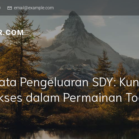
0
email@example.com
R.COM
ata Pengeluaran SDY: Kun
kses dalam Permainan To