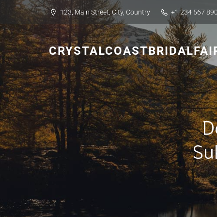
Skip
123, Main Street, City, Country
+1 234 567 89
to
content
CRYSTALCOASTBRIDALFAI
D
Su