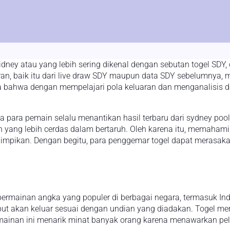
dney atau yang lebih sering dikenal dengan sebutan togel SDY,
aran, baik itu dari live draw SDY maupun data SDY sebelumnya
a bahwa dengan mempelajari pola keluaran dan menganalisis 
na para pemain selalu menantikan hasil terbaru dari sydney poo
yang lebih cerdas dalam bertaruh. Oleh karena itu, memahami 
iimpikan. Dengan begitu, para penggemar togel dapat merasaka
 permainan angka yang populer di berbagai negara, termasuk In
t akan keluar sesuai dengan undian yang diadakan. Togel memi
Permainan ini menarik minat banyak orang karena menawarkan 