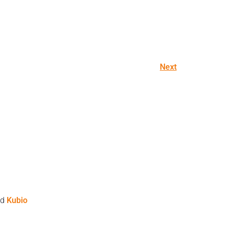
Next
nd
Kubio