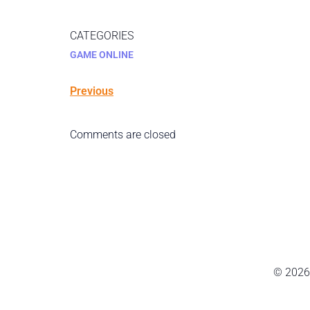
CATEGORIES
GAME ONLINE
Previous
Comments are closed
© 2026 