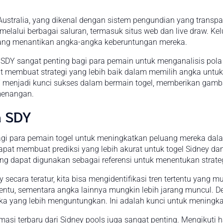
 Australia, yang dikenal dengan sistem pengundian yang transp
elalui berbagai saluran, termasuk situs web dan live draw. Ke
, yang menantikan angka-angka keberuntungan mereka.
n SDY sangat penting bagi para pemain untuk menganalisis pol
membuat strategi yang lebih baik dalam memilih angka untuk p
Y menjadi kunci sukses dalam bermain togel, memberikan gamba
menangan.
n SDY
 bagi para pemain togel untuk meningkatkan peluang mereka 
at membuat prediksi yang lebih akurat untuk togel Sidney da
ang dapat digunakan sebagai referensi untuk menentukan strateg
secara teratur, kita bisa mengidentifikasi tren tertentu yang 
tentu, sementara angka lainnya mungkin lebih jarang muncul.
ka yang lebih menguntungkan. Ini adalah kunci untuk meningk
formasi terbaru dari Sidney pools juga sangat penting. Mengiku