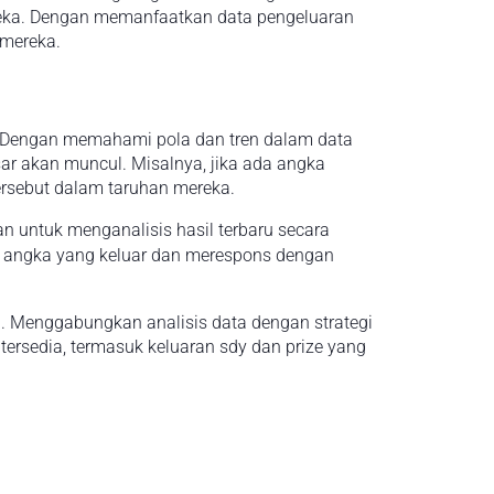
ereka. Dengan memanfaatkan data pengeluaran
 mereka.
s. Dengan memahami pola dan tren dalam data
r akan muncul. Misalnya, jika ada angka
rsebut dalam taruhan mereka.
n untuk menganalisis hasil terbaru secara
i angka yang keluar dan merespons dengan
. Menggabungkan analisis data dengan strategi
rsedia, termasuk keluaran sdy dan prize yang