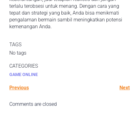
terlalu terobsesi untuk menang. Dengan cara yang
tepat dan strategi yang baik, Anda bisa menikmati
pengalaman bermain sambil meningkatkan potensi
kemenangan Anda.
TAGS
No tags
CATEGORIES
GAME ONLINE
Previous
Next
Comments are closed