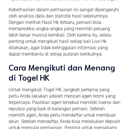
Keberhasilan dalam permainan ini sangat dipengaruhi
oleh analisis data dan statistik hasil sebelumnya.
Dengan melihat Hasil Hk terbaru, pemain bisa
memprediksi angka-angka yang memiliki peluang
lebih besar muncul kembali. Oleh karena itu, selalu
penting untuk mengikuti hasil setiap kali Live Hk
dilakukan, agar tidak ketinggalan informasi yang
dapat membantu di setiap putaran berikutnya.
Cara Mengikuti dan Menang
di Togel HK
Untuk mengikuti Togel HK, langkah pertama yang
perlu Anda lakukan adalah mencari agen resmi yang
terpercaya. Pastikan agen tersebut memiliki lisensi dan
reputasi yang baik di kalangan pemain. Setelah
memilih agen, Anda perlu mendaftar untuk membuat
akun. Setelah mendaftar, Anda bisa melakukan deposit
untuk memulai permainan. Penting untuk memahami