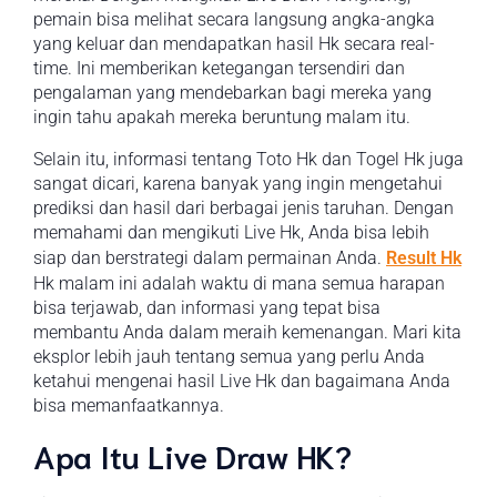
pemain bisa melihat secara langsung angka-angka
yang keluar dan mendapatkan hasil Hk secara real-
time. Ini memberikan ketegangan tersendiri dan
pengalaman yang mendebarkan bagi mereka yang
ingin tahu apakah mereka beruntung malam itu.
Selain itu, informasi tentang Toto Hk dan Togel Hk juga
sangat dicari, karena banyak yang ingin mengetahui
prediksi dan hasil dari berbagai jenis taruhan. Dengan
memahami dan mengikuti Live Hk, Anda bisa lebih
siap dan berstrategi dalam permainan Anda.
Result Hk
Hk malam ini adalah waktu di mana semua harapan
bisa terjawab, dan informasi yang tepat bisa
membantu Anda dalam meraih kemenangan. Mari kita
eksplor lebih jauh tentang semua yang perlu Anda
ketahui mengenai hasil Live Hk dan bagaimana Anda
bisa memanfaatkannya.
Apa Itu Live Draw HK?