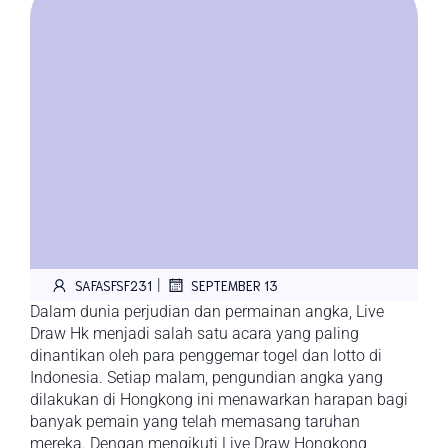
|
SAFASFSF231
SEPTEMBER 13
Dalam dunia perjudian dan permainan angka, Live
Draw Hk menjadi salah satu acara yang paling
dinantikan oleh para penggemar togel dan lotto di
Indonesia. Setiap malam, pengundian angka yang
dilakukan di Hongkong ini menawarkan harapan bagi
banyak pemain yang telah memasang taruhan
mereka. Dengan mengikuti Live Draw Hongkong,