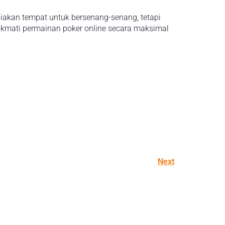
diakan tempat untuk bersenang-senang, tetapi
mati permainan poker online secara maksimal
Next