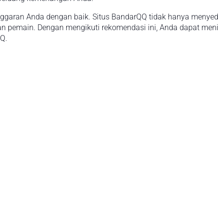
 anggaran Anda dengan baik. Situs BandarQQ tidak hanya menye
emain. Dengan mengikuti rekomendasi ini, Anda dapat menik
Q.