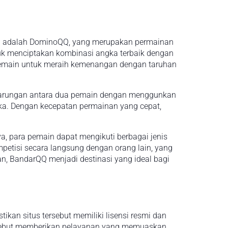
ya adalah DominoQQ, yang merupakan permainan
uk menciptakan kombinasi angka terbaik dengan
pemain untuk meraih kemenangan dengan taruhan
tarungan antara dua pemain dengan menggunkan
eka. Dengan kecepatan permainan yang cepat,
, para pemain dapat mengikuti berbagai jenis
tisi secara langsung dengan orang lain, yang
n, BandarQQ menjadi destinasi yang ideal bagi
kan situs tersebut memiliki lisensi resmi dan
rsebut memberikan pelayanan yang memuaskan