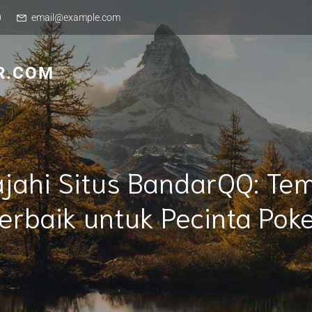
0
email@example.com
R.COM
ajahi Situs BandarQQ: Te
erbaik untuk Pecinta Pok