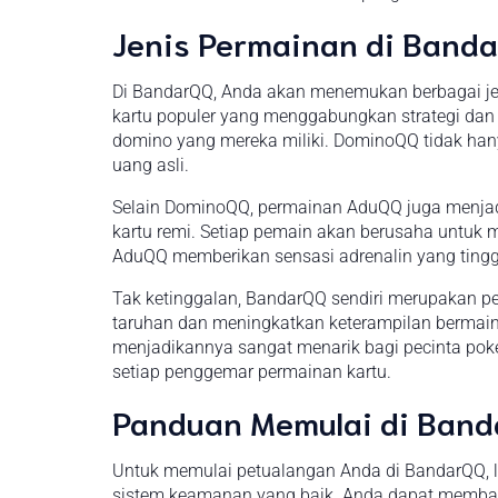
Jenis Permainan di Band
Di BandarQQ, Anda akan menemukan berbagai j
kartu populer yang menggabungkan strategi dan
domino yang mereka miliki. DominoQQ tidak ha
uang asli.
Selain DominoQQ, permainan AduQQ juga menjad
kartu remi. Setiap pemain akan berusaha untuk 
AduQQ memberikan sensasi adrenalin yang tinggi
Tak ketinggalan, BandarQQ sendiri merupakan p
taruhan dan meningkatkan keterampilan bermai
menjadikannya sangat menarik bagi pecinta poke
setiap penggemar permainan kartu.
Panduan Memulai di Ban
Untuk memulai petualangan Anda di BandarQQ, lan
sistem keamanan yang baik. Anda dapat membac