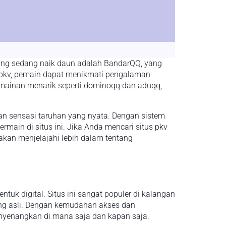
s yang sedang naik daun adalah BandarQQ, yang
pkv, pemain dapat menikmati pengalaman
rmainan menarik seperti dominoqq dan aduqq,
an sensasi taruhan yang nyata. Dengan sistem
main di situs ini. Jika Anda mencari situs pkv
akan menjelajahi lebih dalam tentang
k digital. Situs ini sangat populer di kalangan
ng asli. Dengan kemudahan akses dan
enangkan di mana saja dan kapan saja.