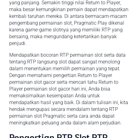
yang panjang. Semakin tinggi nilai Return to Player,
maka besar kemungkinan pemain dapat mendapatkan
kembali taruhan mereka. Di antara bermacam-macam
pengembang permainan slot, Pragmatic Play dikenal
karena game-game slotnya yang memiliki RTP yang
bersaing, maka mengundang ketertarikan banyak
penjudi.
Mendapatkan bocoran RTP permainan slot serta data
tentang RTP langsung slot dapat sangat menolong
dalam menentukan memilih permainan yang tepat.
Dengan memahami pengertian Return to Player
permainan slot gacor serta mencari tahu Return to
Player permainan slot gacor hari ini, Anda bisa
memaksimalkan kesempatan Anda untuk
mendapatkan hasil yang baik. Di dalam tulisan ini, kita
hendak mengupas secara mendalam tentang RTP
permainan slot Pragmatic serta cara anda dapat
meningkatkan peluang anda dalam alam perjudian.
Pengertian RTP Slot RTP