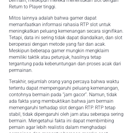
bermain, meskipun mereka menentukan slot dengan
Return to Player tinggi.
Mitos lainnya adalah bahwa gamer dapat
memanfaatkan informasi rahasia RTP slot untuk
meningkatkan peluang kemenangan secara signifikan.
Tetapi, data ini sering tidak dapat diandalkan, dan slot
beroperasi dengan metode yang fair dan acak.
Meskipun beberapa gamer mungkin mengklaim
memiliki taktik atau petunjuk, hasilnya tetap
tergantung pada keberuntungan dan proses acak dari
permainan.
Terakhir, sejumlah orang yang percaya bahwa waktu
tertentu dapat mempengaruhi peluang kemenangan,
contohnya bermain pada “jam gacor”. Namun, tidak
ada fakta yang membuktikan bahwa jam bermain
memengaruhi terhadap slot dengan RTP. RTP tetap
stabil, tidak dipengaruhi oleh jam atau seberapa sering
bermain. Mengetahui fakta ini dapat membimbing
pemain agar lebih realistis dalam menghadapi