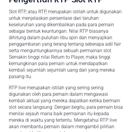
Slot RTP, atau RTP, merupakan istilah untuk digunakan
untuk menjelaskan persentase dari taruhan
keseluruhan yang dikembalikan pada para pemain
sebagai bentuk keuntungan. Nilai RTP biasanya
dihitung dalam puluhan ribu spin dan menyajikan
penggambaran yang terang tentang seberapa adil fair
serta menguntungkannya sebuah permainan slot.
Semakin tinggi nilai Return to Player, maka tinggi
kemungkinan para pemain untuk mendapatkan
kembali sejumlah sejumlah uang dari yang mereka
pasang itu.
RTP live merupakan istilah yang sering sering
digunakan oleh para pemain dalam mengawasi
kembali aktual yang mereka dapatkan ketika bermain
slot secara langsung. Dengan begitu, para pemain bisa
menilai sejauh mana baik permainan itu kepada
mereka di waktu yang tertentu. Mengetahui RTP live
akan membantu pemain dalam mengambil pilihan