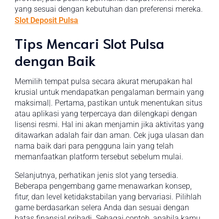
yang sesuai dengan kebutuhan dan preferensi mereka.
Slot Deposit Pulsa
Tips Mencari Slot Pulsa
dengan Baik
Memilih tempat pulsa secara akurat merupakan hal
krusial untuk mendapatkan pengalaman bermain yang
maksimal|. Pertama, pastikan untuk menentukan situs
atau aplikasi yang terpercaya dan dilengkapi dengan
lisensi resmi. Hal ini akan menjamin jika aktivitas yang
ditawarkan adalah fair dan aman. Cek juga ulasan dan
nama baik dari para pengguna lain yang telah
memanfaatkan platform tersebut sebelum mulai.
Selanjutnya, perhatikan jenis slot yang tersedia.
Beberapa pengembang game menawarkan konsep,
fitur, dan level ketidakstabilan yang bervariasi. Pilihlah
game berdasarkan selera Anda dan sesuai dengan
batas finansial pribadi. Sebagai contoh, apabila kamu