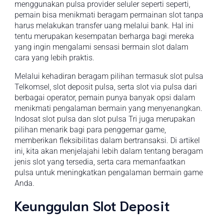
menggunakan pulsa provider seluler seperti seperti,
pemain bisa menikmati beragam permainan slot tanpa
harus melakukan transfer uang melalui bank. Hal ini
tentu merupakan kesempatan berharga bagi mereka
yang ingin mengalami sensasi bermain slot dalam
cara yang lebih praktis.
Melalui kehadiran beragam pilihan termasuk slot pulsa
Telkomsel, slot deposit pulsa, serta slot via pulsa dari
berbagai operator, pemain punya banyak opsi dalam
menikmati pengalaman bermain yang menyenangkan.
Indosat slot pulsa dan slot pulsa Tri juga merupakan
pilihan menarik bagi para penggemar game,
memberikan fleksibilitas dalam bertransaksi. Di artikel
ini, kita akan menjelajahi lebih dalam tentang beragam
jenis slot yang tersedia, serta cara memanfaatkan
pulsa untuk meningkatkan pengalaman bermain game
Anda.
Keunggulan Slot Deposit