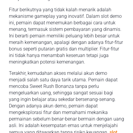
Fitur berikutnya yang tidak kalah menarik adalah
mekanisme gameplay yang inovatif. Dalam slot demo
ini, pemain dapat menemukan berbagai cara untuk
menang, termasuk sistem pembayaran yang dinamis.
Ini berarti pemain memiliki peluang lebih besar untuk
meraih kemenangan, apalagi dengan adanya fitur-fitur
bonus seperti putaran gratis dan multiplier. Fitur-fitur
ini tidak hanya menambah keseruan tetapi juga
meningkatkan potensi kemenangan.
Terakhir, kemudahan akses melalui akun demo
menjadi salah satu daya tarik utama. Pemain dapat
mencoba Sweet Rush Bonanza tanpa perlu
mengeluarkan uang, sehingga sangat sesuai bagi
yang ingin belajar atau sekedar bersenang-senang.
Dengan adanya akun demo, pemain dapat
mengeksplorasi fitur dan memahami mekanika
permainan sebelum benar-benar bermain dengan uang
asli. Ini adalah kesempatan emas untuk menjelajahi
semua yang ditawarkan tanpa risiko keuangan.
slot