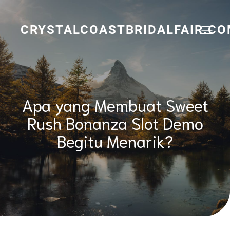
Skip
to
content
CRYSTALCOASTBRIDALFAIR.C
Apa yang Membuat Sweet
Rush Bonanza Slot Demo
Begitu Menarik?