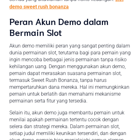
demo sweet rush bonanza
Peran Akun Demo dalam
Bermain Slot
Akun demo memiliki peran yang sangat penting dalam
dunia permainan slot, terutama bagi para pemain yang
ingin mencoba berbagai jenis permainan tanpa risiko
kehilangan uang. Dengan menggunakan akun demo,
pemain dapat merasakan suasana permainan slot,
termasuk Sweet Rush Bonanza, tanpa harus
mempertaruhkan dana mereka. Hal ini memungkinkan
pemain untuk berlatih dan memahami mekanisme
permainan serta fitur yang tersedia.
Selain itu, akun demo juga membantu pemain untuk
menilai apakah permainan tertentu cocok dengan
selera dan strategi mereka. Dalam permainan slot,
setiap judul memiliki keunikan tersendiri, dan dengan