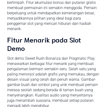
berlimpah. Fitur akumulasi bonus dan putaran gratis
membuat permainan ini semakin menggoda. Pemain
berpeluang untuk mendapatkan kemenangan besar,
menjadikannya pilihan yang ideal bagi para
penggemar slot yang mencari hiburan dan hadiah
menarik.
Fitur Menarik pada Slot
Demo
Slot demo Sweet Rush Bonanza dari Pragmatic Play
menawarkan berbagai fitur menarik yang membuat
pengalaman bermain semakin seru. Salah satu yang
paling menonjol adalah grafis yang memukau, dengan
desain visual yang cerah dan penuh warna. Gambar-
gambar buah dan simbol yang unik membuat pemain
merasa seolah sedang berada di taman buah yang
menyenangkan. Kualitas audio yang menyertainya
juga menambah suasana, membuat setiap putaran
menjadi lebih menghibur.