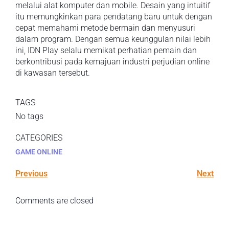
melalui alat komputer dan mobile. Desain yang intuitif
itu memungkinkan para pendatang baru untuk dengan
cepat memahami metode bermain dan menyusuri
dalam program. Dengan semua keunggulan nilai lebih
ini, IDN Play selalu memikat perhatian pemain dan
berkontribusi pada kemajuan industri perjudian online
di kawasan tersebut.
TAGS
No tags
CATEGORIES
GAME ONLINE
Previous
Next
Comments are closed