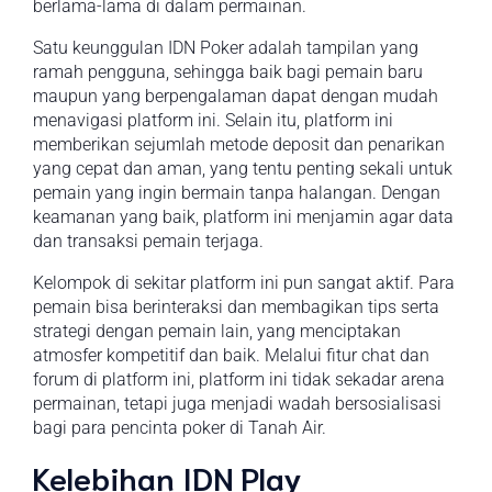
berlama-lama di dalam permainan.
Satu keunggulan IDN Poker adalah tampilan yang
ramah pengguna, sehingga baik bagi pemain baru
maupun yang berpengalaman dapat dengan mudah
menavigasi platform ini. Selain itu, platform ini
memberikan sejumlah metode deposit dan penarikan
yang cepat dan aman, yang tentu penting sekali untuk
pemain yang ingin bermain tanpa halangan. Dengan
keamanan yang baik, platform ini menjamin agar data
dan transaksi pemain terjaga.
Kelompok di sekitar platform ini pun sangat aktif. Para
pemain bisa berinteraksi dan membagikan tips serta
strategi dengan pemain lain, yang menciptakan
atmosfer kompetitif dan baik. Melalui fitur chat dan
forum di platform ini, platform ini tidak sekadar arena
permainan, tetapi juga menjadi wadah bersosialisasi
bagi para pencinta poker di Tanah Air.
Kelebihan IDN Play