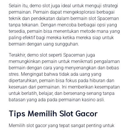
Selain itu, demo slot juga ideal untuk menguji strategi
permainan. Pemain dapat mengeksplorasi berbagai
teknik dan pendekatan dalam bermain slot Spaceman
tanpa tekanan. Dengan mencoba berbagai opsi yang
tersedia, pemain bisa menentukan metode mana yang
paling efektif bagi mereka ketika mereka siap untuk
bermain dengan uang sungguhan.
Terakhir, demo slot seperti Spaceman juga
memungkinkan pemain untuk menikmati pengalaman
bermain dengan cara yang menyenangkan dan bebas
stres. Mengingat bahwa tidak ada uang yang
dipertaruhkan, pemain bisa fokus pada hiburan dan
keseruan dari permainan. Ini memberikan kesempatan
untuk berlatih, belajar, dan bersenang-senang tanpa
batasan yang ada pada permainan kasino asli.
Tips Memilih Slot Gacor
Memilih slot gacor yang tepat sangat penting untuk