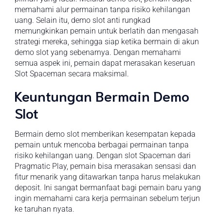
memahami alur permainan tanpa risiko kehilangan
uang. Selain itu, demo slot anti rungkad
memungkinkan pemain untuk berlatih dan mengasah
strategi mereka, sehingga siap ketika bermain di akun
demo slot yang sebenarnya. Dengan memahami
semua aspek ini, pemain dapat merasakan keseruan
Slot Spaceman secara maksimal.
Keuntungan Bermain Demo
Slot
Bermain demo slot memberikan kesempatan kepada
pemain untuk mencoba berbagai permainan tanpa
risiko kehilangan uang. Dengan slot Spaceman dari
Pragmatic Play, pemain bisa merasakan sensasi dan
fitur menarik yang ditawarkan tanpa harus melakukan
deposit. Ini sangat bermanfaat bagi pemain baru yang
ingin memahami cara kerja permainan sebelum terjun
ke taruhan nyata.