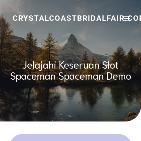
Skip
to
content
CRYSTALCOASTBRIDALFAIR.C
Jelajahi Keseruan Slot
Spaceman Spaceman Demo