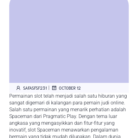
|
SAFASFSF231
OCTOBER 12
Permainan slot telah menjadi salah satu hiburan yang
sangat digemari di kalangan para pemain judi online.
Salah satu permainan yang menarik perhatian adalah
Spaceman dari Pragmatic Play. Dengan tema luar
angkasa yang mengasyikkan dan fitur-fitur yang
inovatif, slot Spaceman menawarkan pengalaman
bermain yang tidak mudah dilupakan. Dalam dunia