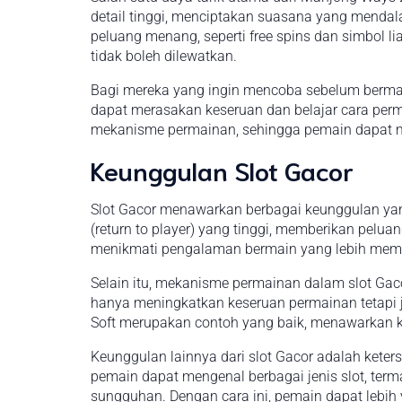
detail tinggi, menciptakan suasana yang mendala
peluang menang, seperti free spins dan simbol 
tidak boleh dilewatkan.
Bagi mereka yang ingin mencoba sebelum berma
dapat merasakan keseruan dan belajar cara perma
mekanisme permainan, sehingga pemain dapat me
Keunggulan Slot Gacor
Slot Gacor menawarkan berbagai keunggulan yan
(return to player) yang tinggi, memberikan pel
menikmati pengalaman bermain yang lebih memua
Selain itu, mekanisme permainan dalam slot Gacor se
hanya meningkatkan keseruan permainan tetapi 
Soft merupakan contoh yang baik, menawarkan k
Keunggulan lainnya dari slot Gacor adalah ket
pemain dapat mengenal berbagai jenis slot, te
sungguhan. Dengan cara ini, pemain dapat lebih