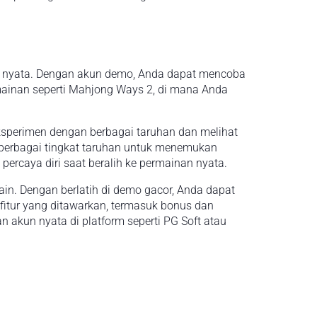
n nyata. Dengan akun demo, Anda dapat mencoba
mainan seperti Mahjong Ways 2, di mana Anda
ksperimen dengan berbagai taruhan dan melihat
erbagai tingkat taruhan untuk menemukan
rcaya diri saat beralih ke permainan nyata.
n. Dengan berlatih di demo gacor, Anda dapat
ur yang ditawarkan, termasuk bonus dan
 akun nyata di platform seperti PG Soft atau