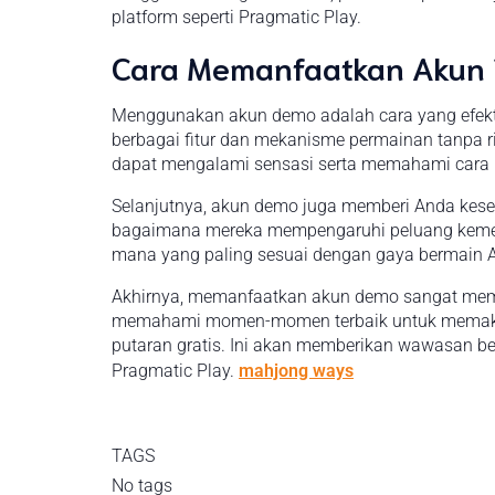
platform seperti Pragmatic Play.
Cara Memanfaatkan Akun
Menggunakan akun demo adalah cara yang efekt
berbagai fitur dan mekanisme permainan tanpa r
dapat mengalami sensasi serta memahami cara
Selanjutnya, akun demo juga memberi Anda kese
bagaimana mereka mempengaruhi peluang kemen
mana yang paling sesuai dengan gaya bermain An
Akhirnya, memanfaatkan akun demo sangat memb
memahami momen-momen terbaik untuk memaksim
putaran gratis. Ini akan memberikan wawasan be
Pragmatic Play.
mahjong ways
TAGS
No tags