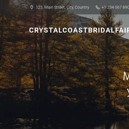
Skip
123, Main Street, City, Country
+1 234 567 89
to
content
CRYSTALCOASTBRIDALFAI
M