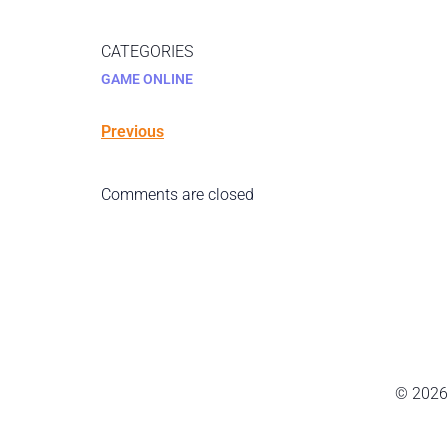
CATEGORIES
GAME ONLINE
Previous
Comments are closed
© 2026 