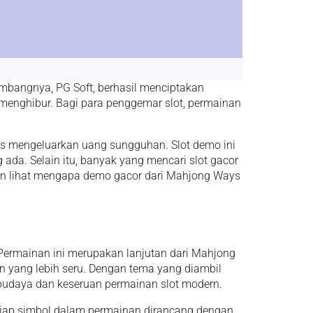
embangnya, PG Soft, berhasil menciptakan
enghibur. Bagi para penggemar slot, permainan
s mengeluarkan uang sungguhan. Slot demo ini
da. Selain itu, banyak yang mencari slot gacor
an lihat mengapa demo gacor dari Mahjong Ways
 Permainan ini merupakan lanjutan dari Mahjong
n yang lebih seru. Dengan tema yang diambil
budaya dan keseruan permainan slot modern.
tiap simbol dalam permainan dirancang dengan