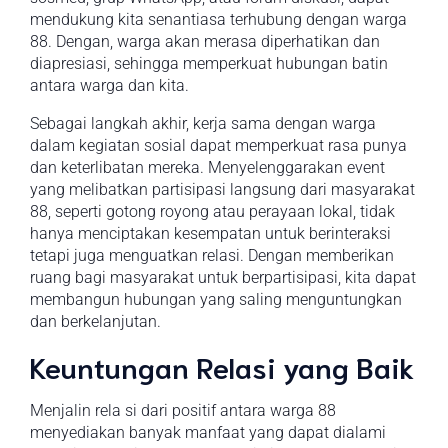
mendukung kita senantiasa terhubung dengan warga
88. Dengan, warga akan merasa diperhatikan dan
diapresiasi, sehingga memperkuat hubungan batin
antara warga dan kita.
Sebagai langkah akhir, kerja sama dengan warga
dalam kegiatan sosial dapat memperkuat rasa punya
dan keterlibatan mereka. Menyelenggarakan event
yang melibatkan partisipasi langsung dari masyarakat
88, seperti gotong royong atau perayaan lokal, tidak
hanya menciptakan kesempatan untuk berinteraksi
tetapi juga menguatkan relasi. Dengan memberikan
ruang bagi masyarakat untuk berpartisipasi, kita dapat
membangun hubungan yang saling menguntungkan
dan berkelanjutan.
Keuntungan Relasi yang Baik
Menjalin rela si dari positif antara warga 88
menyediakan banyak manfaat yang dapat dialami