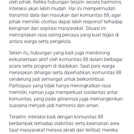
oleh pihak. Ketika hubungan terjalin secara harmonis,
interaksi akan lebih mudah. Hal ini mempermudah
transmisi data dan masukan dari komunitas 88, agar
pihak memiliki otoritas dapat lebih responsif terhadap
keinginan dan aspirasi masyarakat. Situasi ini
menciptakan rasa saling percaya yang kuat tegas di
antara warga serta pengelola.
Selain itu, hubungan yang baik juga mendorong
keikutsertaan aktif oleh komunitas 88 dalam berbagai
acara serta program di diadakan. Saat para warga
merasakan dihargai serta diperhatikan, komunitas 88
cenderung jadi semangat untuk berkontribusi.
Partisipasi yang tidak hanya meningkatkan rasa
memiliki, namun juga memperkuat solidaritas antar
komunitas, yang pada gilirannya juga memungkinkan
suasana menjadi jadi harmonis dan aman.
Terakhir, interaksi baik dengan komunitas 88
berdampak terhadap stabilitas serta keamanan area.
Saat masyarakat merasa akrab dan terlibat, mereka