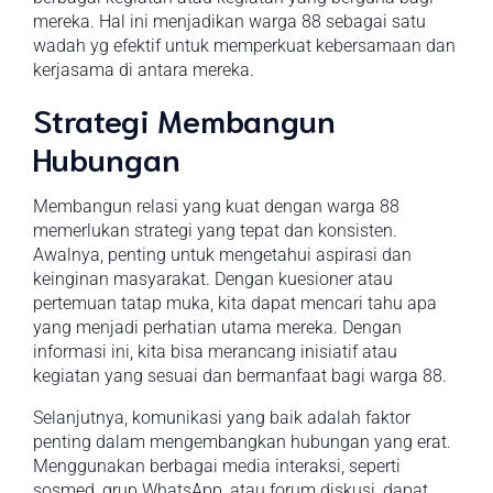
mereka. Hal ini menjadikan warga 88 sebagai satu
wadah yg efektif untuk memperkuat kebersamaan dan
kerjasama di antara mereka.
Strategi Membangun
Hubungan
Membangun relasi yang kuat dengan warga 88
memerlukan strategi yang tepat dan konsisten.
Awalnya, penting untuk mengetahui aspirasi dan
keinginan masyarakat. Dengan kuesioner atau
pertemuan tatap muka, kita dapat mencari tahu apa
yang menjadi perhatian utama mereka. Dengan
informasi ini, kita bisa merancang inisiatif atau
kegiatan yang sesuai dan bermanfaat bagi warga 88.
Selanjutnya, komunikasi yang baik adalah faktor
penting dalam mengembangkan hubungan yang erat.
Menggunakan berbagai media interaksi, seperti
sosmed, grup WhatsApp, atau forum diskusi, dapat