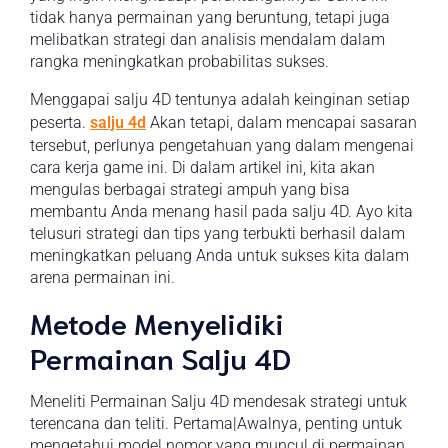
tidak hanya permainan yang beruntung, tetapi juga
melibatkan strategi dan analisis mendalam dalam
rangka meningkatkan probabilitas sukses.
Menggapai salju 4D tentunya adalah keinginan setiap
peserta.
salju 4d
Akan tetapi, dalam mencapai sasaran
tersebut, perlunya pengetahuan yang dalam mengenai
cara kerja game ini. Di dalam artikel ini, kita akan
mengulas berbagai strategi ampuh yang bisa
membantu Anda menang hasil pada salju 4D. Ayo kita
telusuri strategi dan tips yang terbukti berhasil dalam
meningkatkan peluang Anda untuk sukses kita dalam
arena permainan ini.
Metode Menyelidiki
Permainan Salju 4D
Meneliti Permainan Salju 4D mendesak strategi untuk
terencana dan teliti. Pertama|Awalnya, penting untuk
mengetahui model nomor yang muncul di permainan