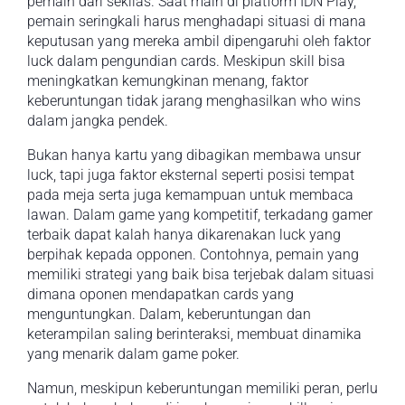
pemain dari sekilas. Saat main di platform IDN Play,
pemain seringkali harus menghadapi situasi di mana
keputusan yang mereka ambil dipengaruhi oleh faktor
luck dalam pengundian cards. Meskipun skill bisa
meningkatkan kemungkinan menang, faktor
keberuntungan tidak jarang menghasilkan who wins
dalam jangka pendek.
Bukan hanya kartu yang dibagikan membawa unsur
luck, tapi juga faktor eksternal seperti posisi tempat
pada meja serta juga kemampuan untuk membaca
lawan. Dalam game yang kompetitif, terkadang gamer
terbaik dapat kalah hanya dikarenakan luck yang
berpihak kepada opponen. Contohnya, pemain yang
memiliki strategi yang baik bisa terjebak dalam situasi
dimana oponen mendapatkan cards yang
menguntungkan. Dalam, keberuntungan dan
keterampilan saling berinteraksi, membuat dinamika
yang menarik dalam game poker.
Namun, meskipun keberuntungan memiliki peran, perlu