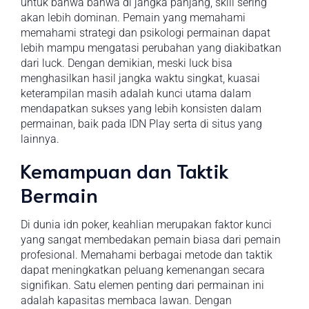
untuk bahwa bahwa di jangka panjang, skill sering
akan lebih dominan. Pemain yang memahami
memahami strategi dan psikologi permainan dapat
lebih mampu mengatasi perubahan yang diakibatkan
dari luck. Dengan demikian, meski luck bisa
menghasilkan hasil jangka waktu singkat, kuasai
keterampilan masih adalah kunci utama dalam
mendapatkan sukses yang lebih konsisten dalam
permainan, baik pada IDN Play serta di situs yang
lainnya.
Kemampuan dan Taktik
Bermain
Di dunia idn poker, keahlian merupakan faktor kunci
yang sangat membedakan pemain biasa dari pemain
profesional. Memahami berbagai metode dan taktik
dapat meningkatkan peluang kemenangan secara
signifikan. Satu elemen penting dari permainan ini
adalah kapasitas membaca lawan. Dengan