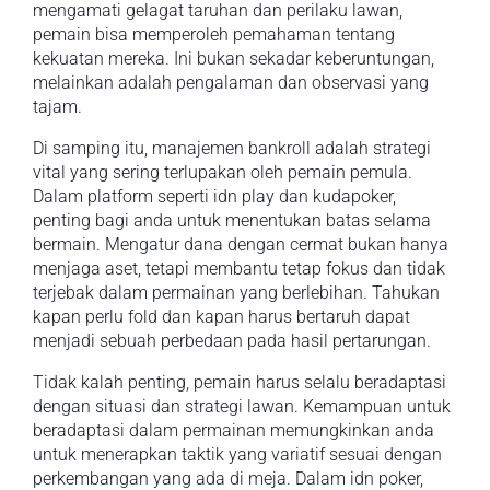
mengamati gelagat taruhan dan perilaku lawan,
pemain bisa memperoleh pemahaman tentang
kekuatan mereka. Ini bukan sekadar keberuntungan,
melainkan adalah pengalaman dan observasi yang
tajam.
Di samping itu, manajemen bankroll adalah strategi
vital yang sering terlupakan oleh pemain pemula.
Dalam platform seperti idn play dan kudapoker,
penting bagi anda untuk menentukan batas selama
bermain. Mengatur dana dengan cermat bukan hanya
menjaga aset, tetapi membantu tetap fokus dan tidak
terjebak dalam permainan yang berlebihan. Tahukan
kapan perlu fold dan kapan harus bertaruh dapat
menjadi sebuah perbedaan pada hasil pertarungan.
Tidak kalah penting, pemain harus selalu beradaptasi
dengan situasi dan strategi lawan. Kemampuan untuk
beradaptasi dalam permainan memungkinkan anda
untuk menerapkan taktik yang variatif sesuai dengan
perkembangan yang ada di meja. Dalam idn poker,