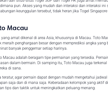
diakan dari situs-situs Togel SGP dan Togel HK juga amat memad
n dimana pun. Akses yang mudah dan interaksi dan interaksi
 gabungan keunggulan tersebut, tidak heran jika Togel Singapo
to Macau
l yang amat dikenal di area Asia, khususnya di Macau. Toto M
k meraih penghargaan besar dengan memprediksi angka yang 
inat banyak penggemar setiap harinya.
oto Macau adalah beragam tipe permainan yang tersedia. Pemai
asan dalam bermain. Di samping itu, Toto Macau juga terkenal 
eka di sana.
ra teratur, agar pemain dapat dengan mudah mengetahui jadwal
kapan saja dan di mana saja. Keberadaan kelompok yang aktif
kan tips dan taktik untuk meningkatkan peluang menang.