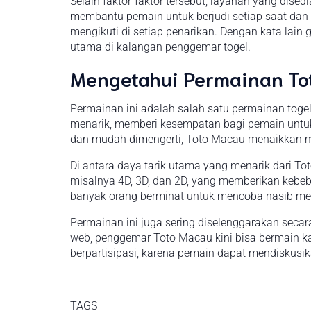
Selain faktor-faktor tersebut, layanan yang dise
membantu pemain untuk berjudi setiap saat da
mengikuti di setiap penarikan. Dengan kata lain
utama di kalangan penggemar togel.
Mengetahui Permainan To
Permainan ini adalah salah satu permainan toge
menarik, memberi kesempatan bagi pemain untu
dan mudah dimengerti, Toto Macau menaikkan m
Di antara daya tarik utama yang menarik dari T
misalnya 4D, 3D, dan 2D, yang memberikan kebeb
banyak orang berminat untuk mencoba nasib mer
Permainan ini juga sering diselenggarakan seca
web, penggemar Toto Macau kini bisa bermain 
berpartisipasi, karena pemain dapat mendiskusi
TAGS