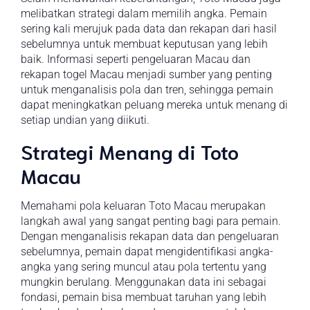
melibatkan strategi dalam memilih angka. Pemain
sering kali merujuk pada data dan rekapan dari hasil
sebelumnya untuk membuat keputusan yang lebih
baik. Informasi seperti pengeluaran Macau dan
rekapan togel Macau menjadi sumber yang penting
untuk menganalisis pola dan tren, sehingga pemain
dapat meningkatkan peluang mereka untuk menang di
setiap undian yang diikuti.
Strategi Menang di Toto
Macau
Memahami pola keluaran Toto Macau merupakan
langkah awal yang sangat penting bagi para pemain.
Dengan menganalisis rekapan data dan pengeluaran
sebelumnya, pemain dapat mengidentifikasi angka-
angka yang sering muncul atau pola tertentu yang
mungkin berulang. Menggunakan data ini sebagai
fondasi, pemain bisa membuat taruhan yang lebih