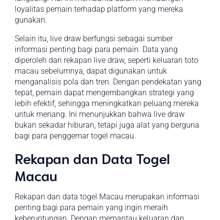
loyalitas pemain terhadap platform yang mereka
gunakan.
Selain itu, live draw berfungsi sebagai sumber
informasi penting bagi para pemain. Data yang
diperoleh dari rekapan live draw, seperti keluaran toto
macau sebelumnya, dapat digunakan untuk
menganalisis pola dan tren. Dengan pendekatan yang
tepat, pemain dapat mengembangkan strategi yang
lebih efektif, sehingga meningkatkan peluang mereka
untuk menang. Ini menunjukkan bahwa live draw
bukan sekadar hiburan, tetapi juga alat yang berguna
bagi para penggemar togel macau.
Rekapan dan Data Togel
Macau
Rekapan dan data togel Macau merupakan informasi
penting bagi para pemain yang ingin meraih
keberuntungan. Dengan memantau keluaran dan