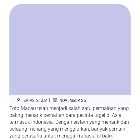
|
SAFASFSF231
NOVEMBER 23
Toto Macau telah menjadi salah satu permainan yang
paling menarik perhatian para pecinta togel di Asia,
termasuk Indonesia. Dengan sistem yang menarik dan
peluang menang yang menggiurkan, banyak pemain
yang berusaha untuk menggali rahasia di balik