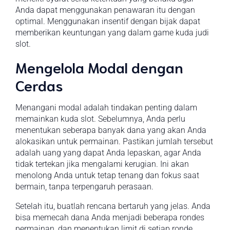
Anda dapat menggunakan penawaran itu dengan
optimal. Menggunakan insentif dengan bijak dapat
memberikan keuntungan yang dalam game kuda judi
slot.
Mengelola Modal dengan
Cerdas
Menangani modal adalah tindakan penting dalam
memainkan kuda slot. Sebelumnya, Anda perlu
menentukan seberapa banyak dana yang akan Anda
alokasikan untuk permainan. Pastikan jumlah tersebut
adalah uang yang dapat Anda lepaskan, agar Anda
tidak tertekan jika mengalami kerugian. Ini akan
menolong Anda untuk tetap tenang dan fokus saat
bermain, tanpa terpengaruh perasaan.
Setelah itu, buatlah rencana bertaruh yang jelas. Anda
bisa memecah dana Anda menjadi beberapa rondes
permainan, dan menentukan limit di setiap ronde.