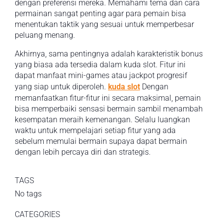
dengan preferensi mereka. Memahami tema dan cara
permainan sangat penting agar para pemain bisa
menentukan taktik yang sesuai untuk memperbesar
peluang menang.
Akhirnya, sama pentingnya adalah karakteristik bonus
yang biasa ada tersedia dalam kuda slot. Fitur ini
dapat manfaat mini-games atau jackpot progresif
yang siap untuk diperoleh.
kuda slot
Dengan
memanfaatkan fitur-fitur ini secara maksimal, pemain
bisa memperbaiki sensasi bermain sambil menambah
kesempatan meraih kemenangan. Selalu luangkan
waktu untuk mempelajari setiap fitur yang ada
sebelum memulai bermain supaya dapat bermain
dengan lebih percaya diri dan strategis.
TAGS
No tags
CATEGORIES