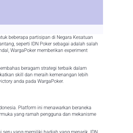
ntuk beberapa partisipan di Negara Kesatuan
tang, seperti IDN Poker sebagai adalah salah
andal, WargaPoker memberikan experiment
 membahas beragam strategi terbaik dalam
gkatkan skill dan meraih kemenangan lebih
victory anda pada WargaPoker.
donesia. Platform ini menawarkan beraneka
 antarmuka yang ramah pengguna dan mekanisme
i seru yang memiliki hadiah yang menarik. IDN