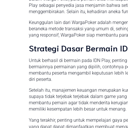
Play sebagai penyedia jasa menjamin bahwa seti
menggembirakan. Selain itu, kehadiran aneka fun
Keunggulan lain dari WargaPoker adalah menge
beraneka metode transaksi yang umum di, sehi
yang responsif, WargaPoker siap membantu par
Strategi Dasar Bermain ID
Untuk berhasil di bermain pada IDN Play, pentin
bermainnya permainan yang dipilih, contohnya p
membantu peserta mengambil keputusan lebih leb
diri peserta.
Setelah itu, manajemen keuangan merupakan kunc
supaya tidak terjebak terjebak dalam game yang t
membantu pemain agar tidak menderita kerugian 
memiliki kesempatan lebih besar untuk menang.
Yang terakhir, penting untuk mempelajari gaya 
yang dapat dapat dimanfaatkan membuat mengam