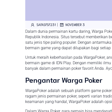
|
SAFASFSF231
NOVEMBER 3
Dalam dunia permainan kartu daring, Warga Poker
Republik Indonesia. Situs tersebut memberikan
satu jenis tipe paling populer. Dengan antarm
bermain game yang dapat dilupakan bagi setiap
Untuk meraih keberhasilan pada WargaPoker, and
bermain game di IDN Play. Dengan memiliki ilmu 
banyak dalam permainan poker favorit Anda. Ay
Pengantar Warga Poker
WargaPoker adalah sebuah platform game poker 
ragam jenis permainan poker, seperti varian tr
keamanan yang handal, WargaPoker adalah opsi m
Dalam Warga Poker, para pemain bisa mendapatka