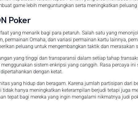
 membuat game lebih menguntungkan serta meningkatkan peluang 
DN Poker
aat yang menarik bagi para petaruh. Salah satu yang menonjol
m, permainan Omaha, dan variasi permainan kartu lainnya, pe
berikan peluang untuk mengembangkan taktik dan merasakan 
ungan yang tinggi dan transparansi dalam setiap tahap transa
 menggunakan sistem enkripsi yang canggih. Rasa percaya ini sa
dipertahankan dengan ketat.
nitas yang hidup dan beragam. Karena jumlah partisipan dari 
. Ini tidak hanya meningkatkan keterampilan berjudi tetapi ju
ihan tepat bagi mereka yang ingin mengalami nikmatnya judi pok