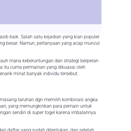
ib baik. Salah satu kejadian yang kian populer
yang besar. Namun, pertanyaan yang acap muncul
sejauh mana keberuntungan dan strategi berperan
a itu cuma permainan yang dikuasai oleh
arik minat banyak individu tersebut.
 memasang taruhan dgn memilih kombinasi angka
ainan, yang memungkinkan para pemain untuk
ngan sendiri di super togel karena imbalannya
i daftar yang sudah ditentukan, dan setelah