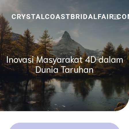
Skip
to
content
CRYSTALCOASTBRIDALFAIR.C
Inovasi Masyarakat 4D dalam
Dunia Taruhan