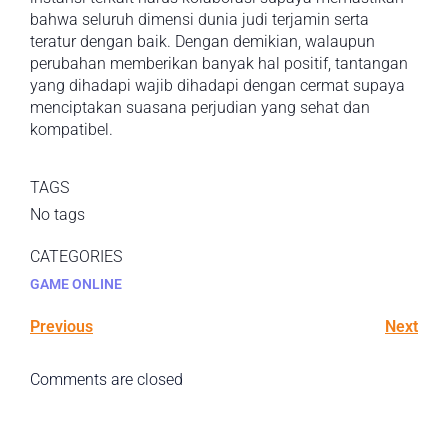
bahwa seluruh dimensi dunia judi terjamin serta
teratur dengan baik. Dengan demikian, walaupun
perubahan memberikan banyak hal positif, tantangan
yang dihadapi wajib dihadapi dengan cermat supaya
menciptakan suasana perjudian yang sehat dan
kompatibel.
TAGS
No tags
CATEGORIES
GAME ONLINE
Previous
Next
Comments are closed