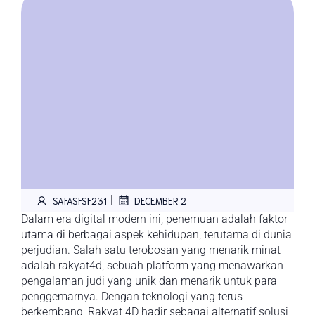
|
SAFASFSF231
DECEMBER 2
Dalam era digital modern ini, penemuan adalah faktor
utama di berbagai aspek kehidupan, terutama di dunia
perjudian. Salah satu terobosan yang menarik minat
adalah rakyat4d, sebuah platform yang menawarkan
pengalaman judi yang unik dan menarik untuk para
penggemarnya. Dengan teknologi yang terus
berkembang, Rakyat 4D hadir sebagai alternatif solusi