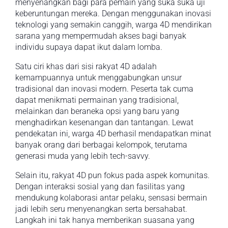
menyenangkan bagi para pemain yang suka suka uji
keberuntungan mereka. Dengan menggunakan inovasi
teknologi yang semakin canggih, warga 4D mendirikan
sarana yang mempermudah akses bagi banyak
individu supaya dapat ikut dalam lomba.
Satu ciri khas dari sisi rakyat 4D adalah
kemampuannya untuk menggabungkan unsur
tradisional dan inovasi modern. Peserta tak cuma
dapat menikmati permainan yang tradisional,
melainkan dan beraneka opsi yang baru yang
menghadirkan kesenangan dan tantangan. Lewat
pendekatan ini, warga 4D berhasil mendapatkan minat
banyak orang dari berbagai kelompok, terutama
generasi muda yang lebih tech-savvy.
Selain itu, rakyat 4D pun fokus pada aspek komunitas.
Dengan interaksi sosial yang dan fasilitas yang
mendukung kolaborasi antar pelaku, sensasi bermain
jadi lebih seru menyenangkan serta bersahabat.
Langkah ini tak hanya memberikan suasana yang