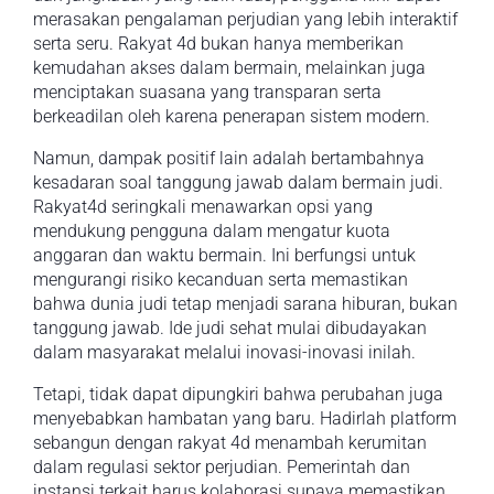
merasakan pengalaman perjudian yang lebih interaktif
serta seru. Rakyat 4d bukan hanya memberikan
kemudahan akses dalam bermain, melainkan juga
menciptakan suasana yang transparan serta
berkeadilan oleh karena penerapan sistem modern.
Namun, dampak positif lain adalah bertambahnya
kesadaran soal tanggung jawab dalam bermain judi.
Rakyat4d seringkali menawarkan opsi yang
mendukung pengguna dalam mengatur kuota
anggaran dan waktu bermain. Ini berfungsi untuk
mengurangi risiko kecanduan serta memastikan
bahwa dunia judi tetap menjadi sarana hiburan, bukan
tanggung jawab. Ide judi sehat mulai dibudayakan
dalam masyarakat melalui inovasi-inovasi inilah.
Tetapi, tidak dapat dipungkiri bahwa perubahan juga
menyebabkan hambatan yang baru. Hadirlah platform
sebangun dengan rakyat 4d menambah kerumitan
dalam regulasi sektor perjudian. Pemerintah dan
instansi terkait harus kolaborasi supaya memastikan