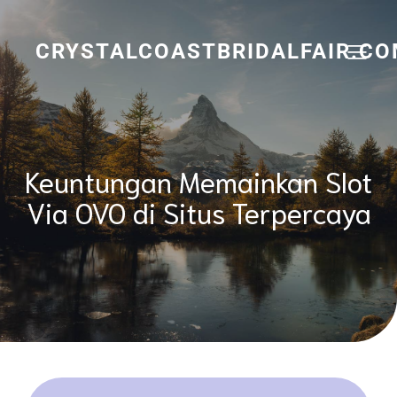
Skip
to
content
CRYSTALCOASTBRIDALFAIR.C
Keuntungan Memainkan Slot
Via OVO di Situs Terpercaya