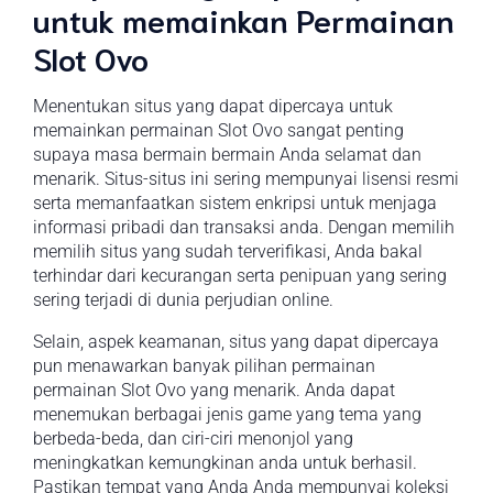
untuk memainkan Permainan
Slot Ovo
Menentukan situs yang dapat dipercaya untuk
memainkan permainan Slot Ovo sangat penting
supaya masa bermain bermain Anda selamat dan
menarik. Situs-situs ini sering mempunyai lisensi resmi
serta memanfaatkan sistem enkripsi untuk menjaga
informasi pribadi dan transaksi anda. Dengan memilih
memilih situs yang sudah terverifikasi, Anda bakal
terhindar dari kecurangan serta penipuan yang sering
sering terjadi di dunia perjudian online.
Selain, aspek keamanan, situs yang dapat dipercaya
pun menawarkan banyak pilihan permainan
permainan Slot Ovo yang menarik. Anda dapat
menemukan berbagai jenis game yang tema yang
berbeda-beda, dan ciri-ciri menonjol yang
meningkatkan kemungkinan anda untuk berhasil.
Pastikan tempat yang Anda Anda mempunyai koleksi