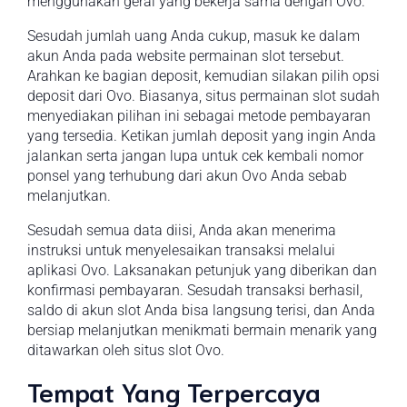
menggunakan gerai yang bekerja sama dengan Ovo.
Sesudah jumlah uang Anda cukup, masuk ke dalam
akun Anda pada website permainan slot tersebut.
Arahkan ke bagian deposit, kemudian silakan pilih opsi
deposit dari Ovo. Biasanya, situs permainan slot sudah
menyediakan pilihan ini sebagai metode pembayaran
yang tersedia. Ketikan jumlah deposit yang ingin Anda
jalankan serta jangan lupa untuk cek kembali nomor
ponsel yang terhubung dari akun Ovo Anda sebab
melanjutkan.
Sesudah semua data diisi, Anda akan menerima
instruksi untuk menyelesaikan transaksi melalui
aplikasi Ovo. Laksanakan petunjuk yang diberikan dan
konfirmasi pembayaran. Sesudah transaksi berhasil,
saldo di akun slot Anda bisa langsung terisi, dan Anda
bersiap melanjutkan menikmati bermain menarik yang
ditawarkan oleh situs slot Ovo.
Tempat Yang Terpercaya