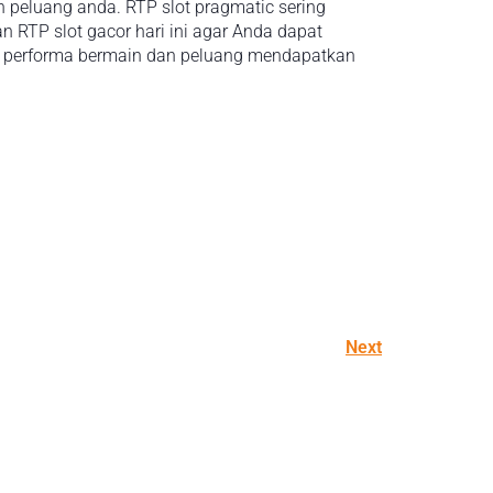
an peluang anda. RTP slot pragmatic sering
RTP slot gacor hari ini agar Anda dapat
an performa bermain dan peluang mendapatkan
Next