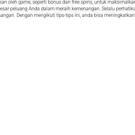
iakan oleh game, seperti bonus dan free spins, untuk maksimalk
r peluang Anda dalam meraih kemenangan. Selalu perhatikan 
ngan. Dengan mengikuti tips-tips ini, anda bisa meningkatk