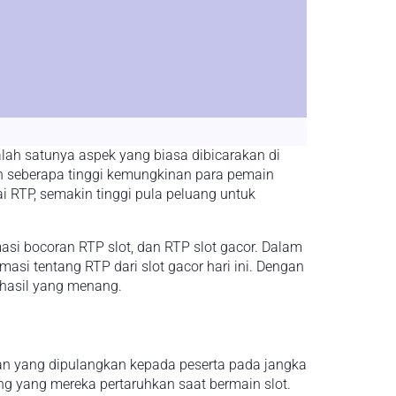
alah satunya aspek yang biasa dibicarakan di
an seberapa tinggi kemungkinan para pemain
 RTP, semakin tinggi pula peluang untuk
masi bocoran RTP slot, dan RTP slot gacor. Dalam
asi tentang RTP dari slot gacor hari ini. Dengan
hasil yang menang.
uhan yang dipulangkan kepada peserta pada jangka
ng yang mereka pertaruhkan saat bermain slot.