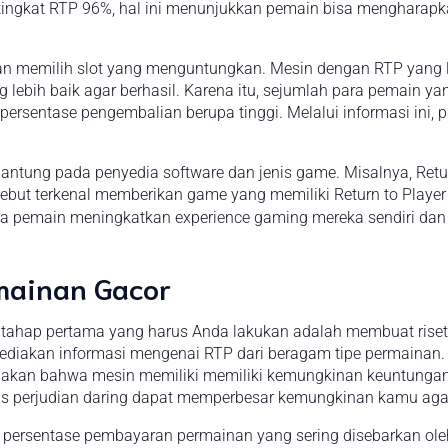
i tingkat RTP 96%, hal ini menunjukkan pemain bisa mengharap
an memilih slot yang menguntungkan. Mesin dengan RTP yang le
bih baik agar berhasil. Karena itu, sejumlah para pemain yan
persentase pengembalian berupa tinggi. Melalui informasi ini
rgantung pada penyedia software dan jenis game. Misalnya, Retu
sebut terkenal memberikan game yang memiliki Return to Player
ra pemain meningkatkan experience gaming mereka sendiri da
mainan Gacor
 tahap pertama yang harus Anda lakukan adalah membuat riset 
diakan informasi mengenai RTP dari beragam tipe permainan. 
akan bahwa mesin memiliki memiliki kemungkinan keuntungan y
us perjudian daring dapat memperbesar kemungkinan kamu agar
 persentase pembayaran permainan yang sering disebarkan oleh