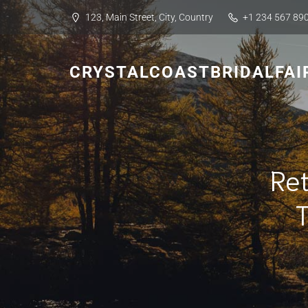
Skip
123, Main Street, City, Country
+1 234 567 89
to
content
CRYSTALCOASTBRIDALFAI
Ret
T