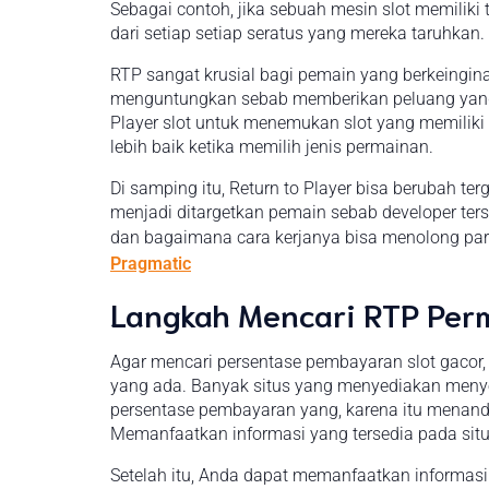
Sebagai contoh, jika sebuah mesin slot memilik
dari setiap setiap seratus yang mereka taruhkan.
RTP sangat krusial bagi pemain yang berkeingin
menguntungkan sebab memberikan peluang yang le
Player slot untuk menemukan slot yang memiliki 
lebih baik ketika memilih jenis permainan.
Di samping itu, Return to Player bisa berubah te
menjadi ditargetkan pemain sebab developer ter
dan bagaimana cara kerjanya bisa menolong pa
Pragmatic
Langkah Mencari RTP Per
Agar mencari persentase pembayaran slot gacor,
yang ada. Banyak situs yang menyediakan menye
persentase pembayaran yang, karena itu menand
Memanfaatkan informasi yang tersedia pada sit
Setelah itu, Anda dapat memanfaatkan informasi