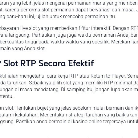
baran yang lebih jelas mengenai permainan mana yang memberik
ut, karena performa slot permainan dapat bervariasi dari masa
ng baru-baru ini, ujilah untuk mencoba permainan itu.
mbayaran live slot yang memberikan f fitur interaktif. Dengan 
ara langsung. Perhatikan juga juga waktu permainan Anda; 
rkualitas tinggi pada waktu-waktu yang spesifik. Merekam j
main yang Anda slot.
Slot RTP Secara Efektif
if ialah mengetahui cara kerja RTP atau Return to Player. Sema
taruhkan. Sebaiknya pilih slot yang memiliki RTP minimal 95 p
an di masa mendatang. Di samping itu, jangan lupa akan men
tentu.
slot. Tentukan bujet yang jelas sebelum mulai bermain dan iku
engalami kekalahan. Menentukan strategi taruhan yang baik a
sung. Pastikan anda bermain di kasino online terpercaya unt