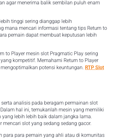
kan agar menerima balik sembilan puluh enam
bih tinggi sering dianggap lebih
g mana mencari informasi tentang tips Return to
, para pemain dapat membuat keputusan lebih
rn to Player mesin slot Pragmatic Play sering
 yang kompetitif. Memahami Return to Player
n mengoptimalkan potensi keuntungan.
RTP Slot
serta analisis pada beragam permainan slot
Dalam hal ini, temukanlah mesin yang memiliki
ang lebih lebih baik dalam jangka lama.
 mencari slot yang sedang sedang gacor.
 para para pemain yang ahli atau di komunitas