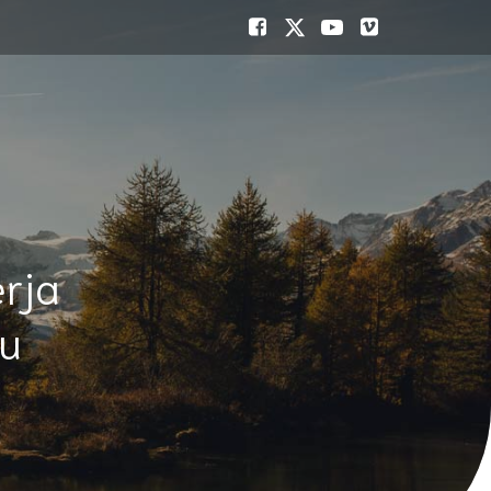
erja
lu