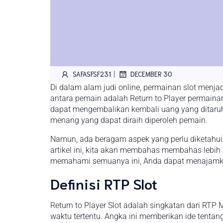
|
SAFASFSF231
DECEMBER 30
Di dalam alam judi online, permainan slot menja
antara pemain adalah Return to Player permaina
dapat mengembalikan kembali uang yang ditaruhk
menang yang dapat diraih diperoleh pemain.
Namun, ada beragam aspek yang perlu diketahui me
artikel ini, kita akan membahas membahas lebih 
memahami semuanya ini, Anda dapat menajamkan
Definisi RTP Slot
Return to Player Slot adalah singkatan dari RTP
waktu tertentu. Angka ini memberikan ide tenta