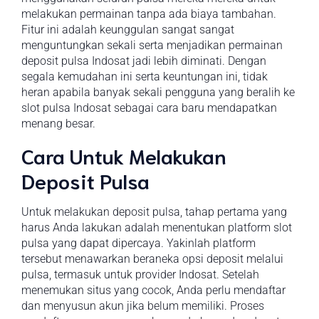
melakukan permainan tanpa ada biaya tambahan.
Fitur ini adalah keunggulan sangat sangat
menguntungkan sekali serta menjadikan permainan
deposit pulsa Indosat jadi lebih diminati. Dengan
segala kemudahan ini serta keuntungan ini, tidak
heran apabila banyak sekali pengguna yang beralih ke
slot pulsa Indosat sebagai cara baru mendapatkan
menang besar.
Cara Untuk Melakukan
Deposit Pulsa
Untuk melakukan deposit pulsa, tahap pertama yang
harus Anda lakukan adalah menentukan platform slot
pulsa yang dapat dipercaya. Yakinlah platform
tersebut menawarkan beraneka opsi deposit melalui
pulsa, termasuk untuk provider Indosat. Setelah
menemukan situs yang cocok, Anda perlu mendaftar
dan menyusun akun jika belum memiliki. Proses