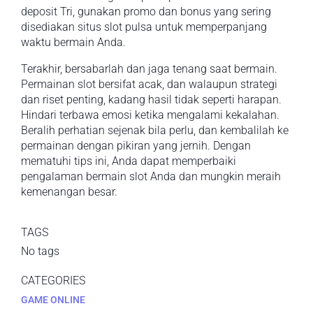
deposit Tri, gunakan promo dan bonus yang sering
disediakan situs slot pulsa untuk memperpanjang
waktu bermain Anda.
Terakhir, bersabarlah dan jaga tenang saat bermain.
Permainan slot bersifat acak, dan walaupun strategi
dan riset penting, kadang hasil tidak seperti harapan.
Hindari terbawa emosi ketika mengalami kekalahan.
Beralih perhatian sejenak bila perlu, dan kembalilah ke
permainan dengan pikiran yang jernih. Dengan
mematuhi tips ini, Anda dapat memperbaiki
pengalaman bermain slot Anda dan mungkin meraih
kemenangan besar.
TAGS
No tags
CATEGORIES
GAME ONLINE