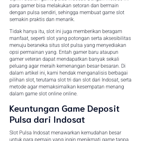
para gamer bisa melakukan setoran dan bermain
dengan pulsa sendiri, sehingga membuat game slot
semakin praktis dan menarik.
Tidak hanya itu, slot ini juga memberikan beragam
manfaat, seperti slot yang potongan serta aksesibilitas
menuju beraneka situs slot pulsa yang menyediakan
opsi permainan yang. Entah gamer baru ataupun
gamer veteran dapat mendapatkan banyak sekali
peluang agar meraih kemenangan besar-besaran. Di
dalam artikel ini, kami hendak menganalisis berbagai
pilihan slot, terutama slot tri dan slot dari Indosat, serta
metode agar memaksimalkan kesempatan menang
dalam game slot online online.
Keuntungan Game Deposit
Pulsa dari Indosat
Slot Pulsa Indosat menawarkan kemudahan besar
untuk para pemain yang ingin menikmati game tanpa