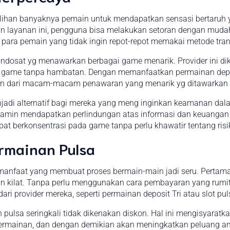
lihan banyaknya pemain untuk mendapatkan sensasi bertaruh ya
an layanan ini, pengguna bisa melakukan setoran dengan mudah dar
ra pemain yang tidak ingin repot-repot memakai metode trans
Indosat yg menawarkan berbagai game menarik. Provider ini dik
 game tanpa hambatan. Dengan memanfaatkan permainan depos
 dari macam-macam penawaran yang menarik yg ditawarkan dar
njadi alternatif bagi mereka yang meng inginkan keamanan dalam
jamin mendapatkan perlindungan atas informasi dan keuangan 
pat berkonsentrasi pada game tanpa perlu khawatir tentang risi
rmainan Pulsa
nfaat yang membuat proses bermain-main jadi seru. Pertama,
n kilat. Tanpa perlu menggunakan cara pembayaran yang rumit
i provider mereka, seperti permainan deposit Tri atau slot pul
pulsa seringkali tidak dikenakan diskon. Hal ini mengisyara
ermainan, dan dengan demikian akan meningkatkan peluang a