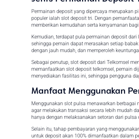
Permainan deposit yang dipercaya merupakan pi
populer ialah slot deposit tri. Dengan pemanfaat
memberikan kemudahan serta kenyamanan bagi pa
Kemudian, terdapat pula permainan deposit dari 
sehingga pemain dapat merasakan setiap babak
dengan jauh mudah, dan memperoleh keuntungan
Sebagai penutup, slot deposit dari Telkomsel me
memanfaatkan slot deposit telkomsel, pemain di
menyediakan fasilitas ini, sehingga pengguna da
Manfaat Menggunakan Pe
Menggunakan slot pulsa menawarkan berbagai ma
agar melakukan transaksi secara lebih mudah da
hanya dengan melaksanakan setoran dari pulsa dar
Selain itu, tahap pembayaran yang menggunakan 
untuk deposit akan 100% dimanfaatkan dalam p