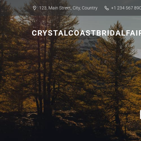
Skip
123, Main Street, City, Country
+1 234 567 89
to
content
CRYSTALCOASTBRIDALFAI