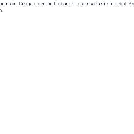
ermain. Dengan mempertimbangkan semua faktor tersebut, And
n.