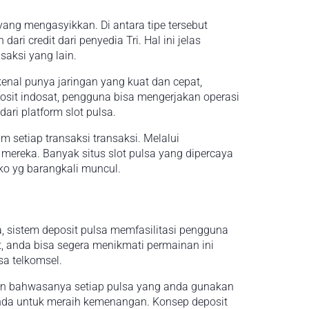
ng mengasyikkan. Di antara tipe tersebut
i credit dari penyedia Tri. Hal ini jelas
aksi yang lain.
enal punya jaringan yang kuat dan cepat,
it indosat, pengguna bisa mengerjakan operasi
i platform slot pulsa.
 setiap transaksi transaksi. Melalui
mereka. Banyak situs slot pulsa yang dipercaya
ko yg barangkali muncul.
 sistem deposit pulsa memfasilitasi pengguna
, anda bisa segera menikmati permainan ini
sa telkomsel.
tkan bahwasanya setiap pulsa yang anda gunakan
nda untuk meraih kemenangan. Konsep deposit