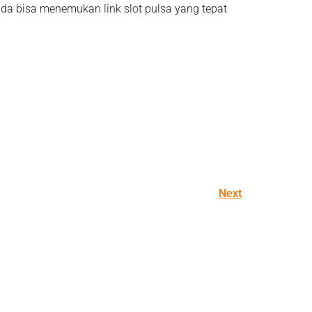
a bisa menemukan link slot pulsa yang tepat
Next