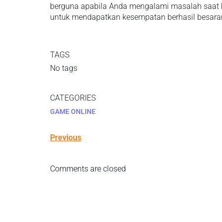
berguna apabila Anda mengalami masalah saat b
untuk mendapatkan kesempatan berhasil besara
TAGS
No tags
CATEGORIES
GAME ONLINE
Previous
Comments are closed