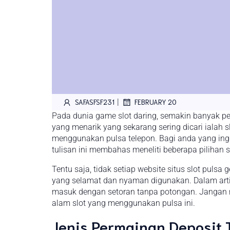
|
SAFASFSF231
FEBRUARY 20
Pada dunia game slot daring, semakin banyak 
yang menarik yang sekarang sering dicari iala
menggunakan pulsa telepon. Bagi anda yang ing
tulisan ini membahas meneliti beberapa pilihan s
Tentu saja, tidak setiap website situs slot puls
yang selamat dan nyaman digunakan. Dalam artikel
masuk dengan setoran tanpa potongan. Jangan r
alam slot yang menggunakan pulsa ini.
Jenis Permainan Deposit 