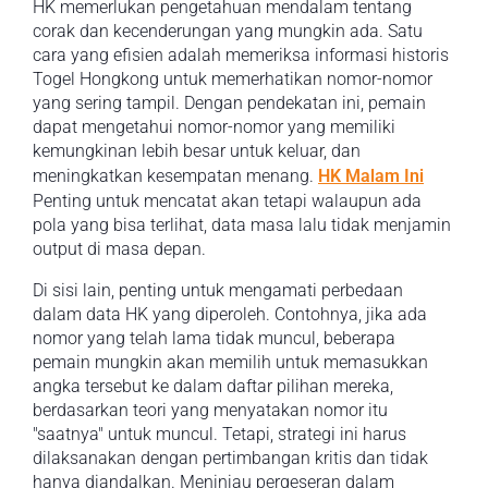
HK memerlukan pengetahuan mendalam tentang
corak dan kecenderungan yang mungkin ada. Satu
cara yang efisien adalah memeriksa informasi historis
Togel Hongkong untuk memerhatikan nomor-nomor
yang sering tampil. Dengan pendekatan ini, pemain
dapat mengetahui nomor-nomor yang memiliki
kemungkinan lebih besar untuk keluar, dan
meningkatkan kesempatan menang.
HK Malam Ini
Penting untuk mencatat akan tetapi walaupun ada
pola yang bisa terlihat, data masa lalu tidak menjamin
output di masa depan.
Di sisi lain, penting untuk mengamati perbedaan
dalam data HK yang diperoleh. Contohnya, jika ada
nomor yang telah lama tidak muncul, beberapa
pemain mungkin akan memilih untuk memasukkan
angka tersebut ke dalam daftar pilihan mereka,
berdasarkan teori yang menyatakan nomor itu
"saatnya" untuk muncul. Tetapi, strategi ini harus
dilaksanakan dengan pertimbangan kritis dan tidak
hanya diandalkan. Meninjau pergeseran dalam