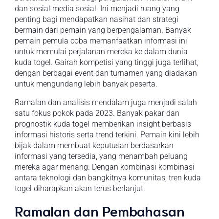
dan sosial media sosial. Ini menjadi ruang yang
penting bagi mendapatkan nasihat dan strategi
bermain dari pemain yang berpengalaman. Banyak
pemain pemula coba memanfaatkan informasi ini
untuk memulai perjalanan mereka ke dalam dunia
kuda togel. Gairah kompetisi yang tinggi juga terlihat,
dengan berbagai event dan turnamen yang diadakan
untuk mengundang lebih banyak peserta.
Ramalan dan analisis mendalam juga menjadi salah
satu fokus pokok pada 2023. Banyak pakar dan
prognostik kuda togel memberikan insight berbasis
informasi historis serta trend terkini. Pemain kini lebih
bijak dalam membuat keputusan berdasarkan
informasi yang tersedia, yang menambah peluang
mereka agar menang. Dengan kombinasi kombinasi
antara teknologi dan bangkitnya komunitas, tren kuda
togel diharapkan akan terus berlanjut.
Ramalan dan Pembahasan