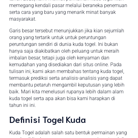
memegang kendali pasar melalui beraneka penemuan
serta cara yang baru yang menarik minat banyak
masyarakat.
Garis besar tersebut menunjukkan jika kian sejumlah
orang yang tertarik untuk untuk peruntungan
peruntungan sendiri di dunia kuda togel. Ini bukan
hanya saja diakibatkan oleh peluang untuk meraih
imbalan besar, tetapi juga oleh kenyaman dan
kemudahan yang disediakan dari situs online. Pada
tulisan ini, kami akan membahas tentang kuda togel,
termasuk prediksi serta analisis-analisis yang dapat
membantu petaruh mengambil keputusan yang lebih
baik. Mari kita menelusuri rupanya lebih dalam alam
kuda togel serta apa akan bisa kami harapkan di
tahun ini ini.
Definisi Togel Kuda
Kuda Togel adalah salah satu bentuk permainan yang