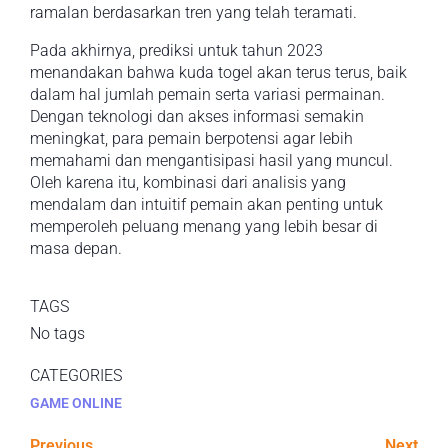
ramalan berdasarkan tren yang telah teramati.
Pada akhirnya, prediksi untuk tahun 2023
menandakan bahwa kuda togel akan terus terus, baik
dalam hal jumlah pemain serta variasi permainan.
Dengan teknologi dan akses informasi semakin
meningkat, para pemain berpotensi agar lebih
memahami dan mengantisipasi hasil yang muncul.
Oleh karena itu, kombinasi dari analisis yang
mendalam dan intuitif pemain akan penting untuk
memperoleh peluang menang yang lebih besar di
masa depan.
TAGS
No tags
CATEGORIES
GAME ONLINE
Previous
Next