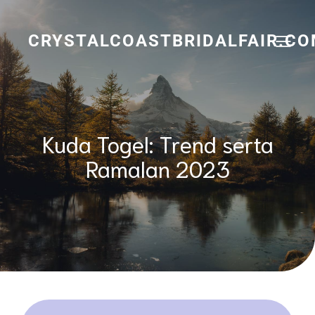
Skip
to
content
CRYSTALCOASTBRIDALFAIR.C
Kuda Togel: Trend serta
Ramalan 2023