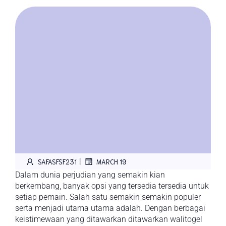
|
SAFASFSF231
MARCH 19
Dalam dunia perjudian yang semakin kian
berkembang, banyak opsi yang tersedia tersedia untuk
setiap pemain. Salah satu semakin semakin populer
serta menjadi utama utama adalah. Dengan berbagai
keistimewaan yang ditawarkan ditawarkan walitogel