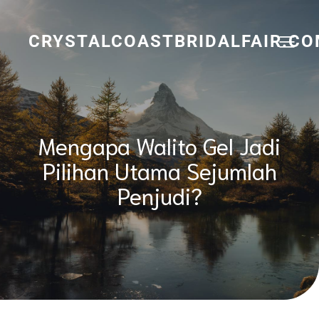
Skip
to
content
CRYSTALCOASTBRIDALFAIR.C
Mengapa Walito Gel Jadi
Pilihan Utama Sejumlah
Penjudi?