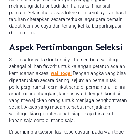
melindungi data pribadi dan transaksi finansial
pemain. Selain itu, proses lotere dan pembayaran hasil
taruhan diterapkan secara terbuka, agar para pemain
dapat lebih percaya dan tenang ketika berpartisipasi
dalam game.
Aspek Pertimbangan Seleksi
Salah satunya faktor kunci yaitu membuat walitogel
sebagai pilihan favorit untuk kalangan petaruh adalah
kemudahan akses.
wali togel
Dengan angka yang bisa
dipertaruhkan secara daring, sejumlah pemain tak
perlu pergi rumah demi ikut serta di permainan. Hal ini
amat menguntungkan, khususnya di tengah kondisi
yang mewajibkan orang untuk menjaga penghormatan
sosial. Akses yang mudah tersebut menjadikan
walitogel kian populer sebab siapa saja bisa ikut
kapan saja serta di mana saja.
Di samping aksesibilitas, kepercayaan pada wali togel