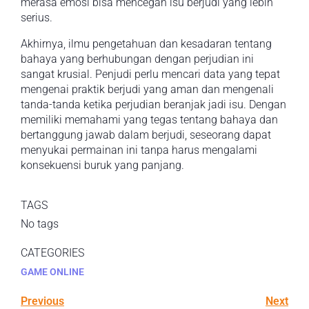
merasa emosi bisa mencegah isu berjudi yang lebih
serius.
Akhirnya, ilmu pengetahuan dan kesadaran tentang
bahaya yang berhubungan dengan perjudian ini
sangat krusial. Penjudi perlu mencari data yang tepat
mengenai praktik berjudi yang aman dan mengenali
tanda-tanda ketika perjudian beranjak jadi isu. Dengan
memiliki memahami yang tegas tentang bahaya dan
bertanggung jawab dalam berjudi, seseorang dapat
menyukai permainan ini tanpa harus mengalami
konsekuensi buruk yang panjang.
TAGS
No tags
CATEGORIES
GAME ONLINE
Previous
Next