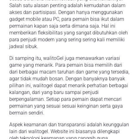
Salah satu alasan penting adalah kemudahan dalam
akses dan partisipasi. Dengan hanya menggunakan
gadget mobile atau PC, para pemain bisa ikut dalam
permainan kapan saja serta dimana saja. Hal ini
memberikan fleksibilitas yang sangat dibutuhkan oleh
para penjudi modern yang sering sering kali memiliki
jadwal sibuk.
Di samping itu, walitoGel juga menawarkan variasi
game yang menarik. Para pemain bisa memilih dari
dari berbagai macam taruhan dan game yang tersedia,
agar tidak mudah bosan. Dengan banyaknya banyak
pilihan ini, walitogel dapat menarik perhatian berbagai
kalangan, dari yang baru sampai penjudi
berpengalaman. Setiap para pemain dapat mencari
permainan yang sesuai sesuai keinginan serta gaya
bermain sendiri.
Aspek keamanan dan transparansi adalah keunggulan
lain dari walitogel. Website ini biasanya dilengkapi
oleh teknologi keamanan yang canggih guna