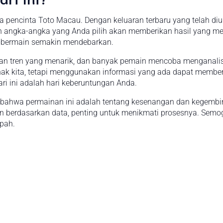
ara pencinta Toto Macau. Dengan keluaran terbaru yang telah 
 angka-angka yang Anda pilih akan memberikan hasil yang m
 bermain semakin mendebarkan.
an tren yang menarik, dan banyak pemain mencoba menganalis
ihak kita, tetapi menggunakan informasi yang ada dapat member
ari ini adalah hari keberuntungan Anda.
 bahwa permainan ini adalah tentang kesenangan dan kegembi
gun berdasarkan data, penting untuk menikmati prosesnya. Sem
pah.