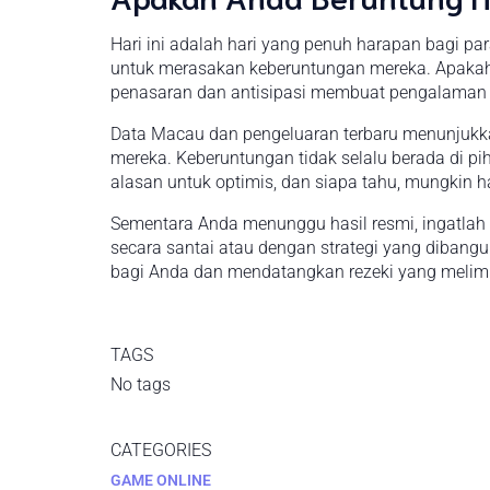
Hari ini adalah hari yang penuh harapan bagi p
untuk merasakan keberuntungan mereka. Apakah
penasaran dan antisipasi membuat pengalaman
Data Macau dan pengeluaran terbaru menunjukk
mereka. Keberuntungan tidak selalu berada di p
alasan untuk optimis, dan siapa tahu, mungkin h
Sementara Anda menunggu hasil resmi, ingatlah
secara santai atau dengan strategi yang diban
bagi Anda dan mendatangkan rezeki yang melim
TAGS
No tags
CATEGORIES
GAME ONLINE