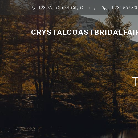
Skip
123, Main Street, City, Country
+1 234 567 89
to
content
CRYSTALCOASTBRIDALFAI
T