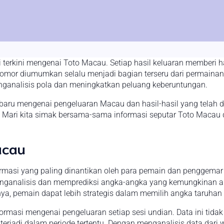
i terkini mengenai Toto Macau. Setiap hasil keluaran memberi
mor diumumkan selalu menjadi bagian terseru dari permainan
ganalisis pola dan meningkatkan peluang keberuntungan.
terbaru mengenai pengeluaran Macau dan hasil-hasil yang tela
? Mari kita simak bersama-sama informasi seputar Toto Macau 
acau
rmasi yang paling dinantikan oleh para pemain dan penggemar 
nganalisis dan memprediksi angka-angka yang kemungkinan akan
nya, pemain dapat lebih strategis dalam memilih angka taruhan
asi mengenai pengeluaran setiap sesi undian. Data ini tidak h
rjadi dalam periode tertentu. Dengan menganalisis data dari