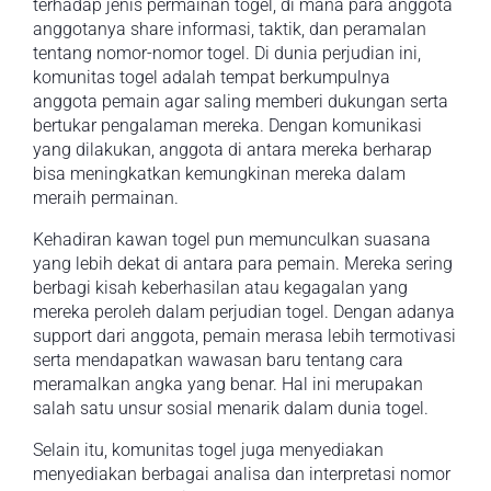
terhadap jenis permainan togel, di mana para anggota
anggotanya share informasi, taktik, dan peramalan
tentang nomor-nomor togel. Di dunia perjudian ini,
komunitas togel adalah tempat berkumpulnya
anggota pemain agar saling memberi dukungan serta
bertukar pengalaman mereka. Dengan komunikasi
yang dilakukan, anggota di antara mereka berharap
bisa meningkatkan kemungkinan mereka dalam
meraih permainan.
Kehadiran kawan togel pun memunculkan suasana
yang lebih dekat di antara para pemain. Mereka sering
berbagi kisah keberhasilan atau kegagalan yang
mereka peroleh dalam perjudian togel. Dengan adanya
support dari anggota, pemain merasa lebih termotivasi
serta mendapatkan wawasan baru tentang cara
meramalkan angka yang benar. Hal ini merupakan
salah satu unsur sosial menarik dalam dunia togel.
Selain itu, komunitas togel juga menyediakan
menyediakan berbagai analisa dan interpretasi nomor