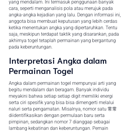
yang mendalam. Ini termasuk penggunaan banyak
cara, seperti menganalisis pola atau merujuk pada
angka-angka kejadian yang lalu. Dengan informasi ini,
anggota bisa membuat keputusan yang lebih cerdas
ketika menentukan angka yang dipertaruhkan. Tentu
saja, meskipun terdapat taktik yang disarankan, pada
akhirnya togel tetaplah permainan yang bergantung
pada keberuntungan.
Interpretasi Angka dalam
Permainan Togel
Angka dalam permainan togel mempunyai arti yang
begitu mendalam dan beragam. Banyak individu
meyakini bahwa setiap setiap digit memiliki energi
serta ciri spesifik yang bisa bisa dimengerti melalui
naluri serta pengamatan. Misalnya, nomor satu 常常
diidentifikasikan dengan permulaan baru serta
pimpinan, sedangkan nomor 7 dianggap sebagai
lambang kebatinan dan keberuntungan. Pemain