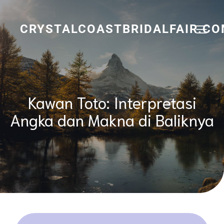
Skip
to
content
CRYSTALCOASTBRIDALFAIR.C
Kawan Toto: Interpretasi
Angka dan Makna di Baliknya