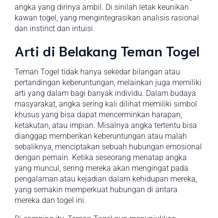
angka yang dirinya ambil. Di sinilah letak keunikan
kawan togel, yang mengintegrasikan analisis rasional
dan instinct dan intuisi.
Arti di Belakang Teman Togel
Teman Togel tidak hanya sekedar bilangan atau
pertandingan keberuntungan, melainkan juga memiliki
arti yang dalam bagi banyak individu. Dalam budaya
masyarakat, angka sering kali dilihat memiliki simbol
khusus yang bisa dapat mencerminkan harapan,
ketakutan, atau impian. Misalnya angka tertentu bisa
dianggap memberikan keberuntungan atau malah
sebaliknya, menciptakan sebuah hubungan emosional
dengan pemain. Ketika seseorang menatap angka
yang muncul, sering mereka akan mengingat pada
pengalaman atau kejadian dalam kehidupan mereka,
yang semakin memperkuat hubungan di antara
mereka dan togel ini.