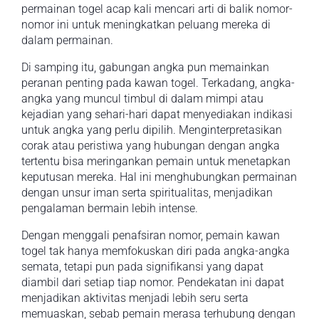
permainan togel acap kali mencari arti di balik nomor-
nomor ini untuk meningkatkan peluang mereka di
dalam permainan.
Di samping itu, gabungan angka pun memainkan
peranan penting pada kawan togel. Terkadang, angka-
angka yang muncul timbul di dalam mimpi atau
kejadian yang sehari-hari dapat menyediakan indikasi
untuk angka yang perlu dipilih. Menginterpretasikan
corak atau peristiwa yang hubungan dengan angka
tertentu bisa meringankan pemain untuk menetapkan
keputusan mereka. Hal ini menghubungkan permainan
dengan unsur iman serta spiritualitas, menjadikan
pengalaman bermain lebih intense.
Dengan menggali penafsiran nomor, pemain kawan
togel tak hanya memfokuskan diri pada angka-angka
semata, tetapi pun pada signifikansi yang dapat
diambil dari setiap tiap nomor. Pendekatan ini dapat
menjadikan aktivitas menjadi lebih seru serta
memuaskan, sebab pemain merasa terhubung dengan