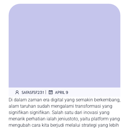
|
SAFASFSF231
APRIL 9
Di dalam zaman era digital yang semakin berkembang,
alam taruhan sudah mengalami transformasi yang
signifikan signifikan. Salah satu dari inovasi yang
menarik perhatian ialah jeniustoto, yaitu platform yang
mengubah cara kita berjudi melalui strategi yang lebih