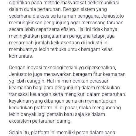
signifikan pada metode masyarakat berkomunikasi
dalam dunia pertaruhan. Dengan sistem yang
sederhana diakses serta ramah pengguna, Jeniustoto
memungkinkan pengunjung agar memasang taruhan
secara lebih cepat serta efisien. Hal ini tidak hanya
meningkatkan pengalaman pengguna tetapi juga
menambah jumlah keikutsertaan di industri ini,
membuatnya lebih terbuka untuk beragam kelas
komunitas.
Dengan inovasi teknologi terkini yg diperkenalkan,
Jeniustoto juga menawarkan beragam fitur keamanan
yg lebih canggih. Hal ini memberikan perasaan
keamanan bagi para pengunjung dalam melakukan
transaksi keuangan serta mengikuti dalam pertaruhan.
keyakinan yang dibangun semakin memantapkan
kedudukan platform ini di pasar, maka mengundang
lebih banyak lagi pemain baru saja ke dalam
ekosistem pertaruhan daring.
Selain itu, platform ini memiliki peran dalam pada