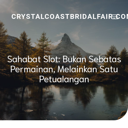
Skip
to
content
CRYSTALCOASTBRIDALFAIR.C
Sahabat Slot: Bukan Sebatas
Permainan, Melainkan Satu
Petualangan