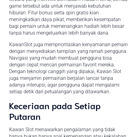
game tersebut ada untuk menjawab kebutuhan
hiburan. Fitur bonus serta spin gratis kian
meningkatkan daya pikat, memberikan kesempatan
bagi pemain untuk memenangkan hadiah lebih besar
tanpa harus mengeluarkan lebih banyak dana.
KawanSlot juga memprioritaskan kenyamanan pemain
dengan menyediakan tampilan yang ramah pengguna.
Navigasi yang mudah membuat pengguna bisa
dengan cepat mencari permainan favorit mereka.
Dengan teknologi canggih yang dipakai, Kawan Slot
juga menjamin permainan berjalan lancar tanpa
adanya interupsi, agar pengguna dapat mengalami
setiap detik dari petualangan yang ditawarkan.
Keceriaan pada Setiap
Putaran
Kawan Slot menawarkan pengalaman yang tidak
hanya bukan hanya soal kemenangan atau kekalahan,