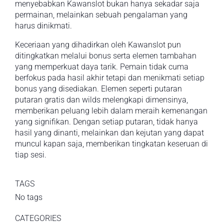
menyebabkan Kawanslot bukan hanya sekadar saja
permainan, melainkan sebuah pengalaman yang
harus dinikmati.
Keceriaan yang dihadirkan oleh Kawanslot pun
ditingkatkan melalui bonus serta elemen tambahan
yang memperkuat daya tarik. Pemain tidak cuma
berfokus pada hasil akhir tetapi dan menikmati setiap
bonus yang disediakan. Elemen seperti putaran
putaran gratis dan wilds melengkapi dimensinya,
memberikan peluang lebih dalam meraih kemenangan
yang signifikan. Dengan setiap putaran, tidak hanya
hasil yang dinanti, melainkan dan kejutan yang dapat
muncul kapan saja, memberikan tingkatan keseruan di
tiap sesi.
TAGS
No tags
CATEGORIES