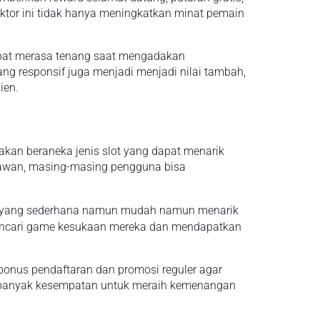
tor ini tidak hanya meningkatkan minat pemain
 dapat merasa tenang saat mengadakan
ng responsif juga menjadi menjadi nilai tambah,
ien.
kan beraneka jenis slot yang dapat menarik
enawan, masing-masing pengguna bisa
 yang sederhana namun mudah namun menarik
encari game kesukaan mereka dan mendapatkan
 bonus pendaftaran dan promosi reguler agar
 banyak kesempatan untuk meraih kemenangan