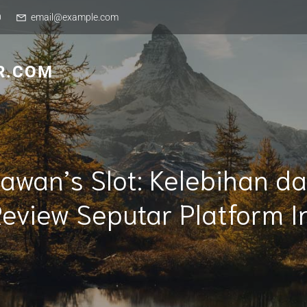
0
email@example.com
R.COM
awan’s Slot: Kelebihan d
eview Seputar Platform I