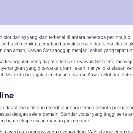
 slot daring yang kian terkenal di antara beberapa pecinta jud
 berhasil memikat perhatian banyak pemain dari beraneka ting
dan aman, Kawan Slot sanggup menjadi solusi yang tepat un
ka keunggulan yang dapat ditemukan Kawan Slot serta menyajika
nyenangkan yang ditawarkan, kami akan menyelidiki alasan kena
t. Mari kita beranjak menelusuri universe Kawan Slot dan hal-
line
an dapat menarik dan menghibur bagi semua pecinta permaina
 sesuai dengan selera pemain. Standar visual yang tinggi sert
buat setiap sesi permainan jadi menarik.
reward dan promosi yang menggiurkan. Website ini sering mem