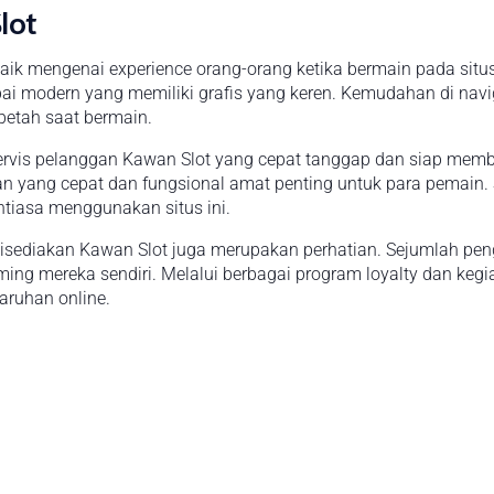
lot
ik mengenai experience orang-orang ketika bermain pada situ
mpai modern yang memiliki grafis yang keren. Kemudahan di nav
betah saat bermain.
 servis pelanggan Kawan Slot yang cepat tanggap dan siap me
 yang cepat dan fungsional amat penting untuk para pemain. S
tiasa menggunakan situs ini.
disediakan Kawan Slot juga merupakan perhatian. Sejumlah pe
g mereka sendiri. Melalui berbagai program loyalty dan kegia
aruhan online.