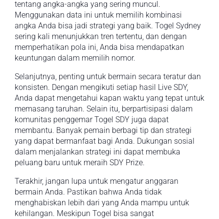
tentang angka-angka yang sering muncul.
Menggunakan data ini untuk memilih kombinasi
angka Anda bisa jadi strategi yang baik. Togel Sydney
sering kali menunjukkan tren tertentu, dan dengan
memperhatikan pola ini, Anda bisa mendapatkan
keuntungan dalam memilih nomor.
Selanjutnya, penting untuk bermain secara teratur dan
konsisten. Dengan mengikuti setiap hasil Live SDY,
Anda dapat mengetahui kapan waktu yang tepat untuk
memasang taruhan. Selain itu, berpartisipasi dalam
komunitas penggemar Togel SDY juga dapat
membantu. Banyak pemain berbagi tip dan strategi
yang dapat bermanfaat bagi Anda. Dukungan sosial
dalam menjalankan strategi ini dapat membuka
peluang baru untuk meraih SDY Prize.
Terakhir, jangan lupa untuk mengatur anggaran
bermain Anda. Pastikan bahwa Anda tidak
menghabiskan lebih dari yang Anda mampu untuk
kehilangan. Meskipun Togel bisa sangat