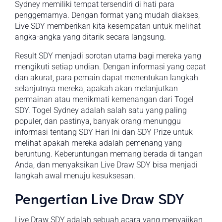
Sydney memiliki tempat tersendiri di hati para
penggemarnya. Dengan format yang mudah diakses,
Live SDY memberikan kita kesempatan untuk melihat
angka-angka yang ditarik secara langsung.
Result SDY menjadi sorotan utama bagi mereka yang
mengikuti setiap undian. Dengan informasi yang cepat
dan akurat, para pemain dapat menentukan langkah
selanjutnya mereka, apakah akan melanjutkan
permainan atau menikmati kemenangan dari Togel
SDY. Togel Sydney adalah salah satu yang paling
populer, dan pastinya, banyak orang menunggu
informasi tentang SDY Hari Ini dan SDY Prize untuk
melihat apakah mereka adalah pemenang yang
beruntung. Keberuntungan memang berada di tangan
Anda, dan menyaksikan Live Draw SDY bisa menjadi
langkah awal menuju kesuksesan.
Pengertian Live Draw SDY
Live Draw SDY adalah sebuah acara yang menyajikan