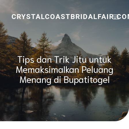
Skip
to
content
CRYSTALCOASTBRIDALFAIR.C
Tips dan Trik Jitu untuk
Memaksimalkan Peluang
Menang di Bupatitogel