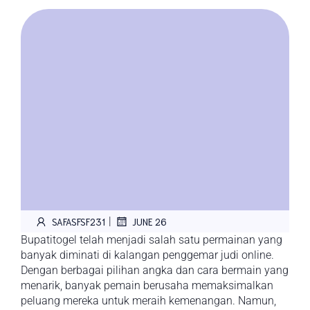
|
SAFASFSF231
JUNE 26
Bupatitogel telah menjadi salah satu permainan yang
banyak diminati di kalangan penggemar judi online.
Dengan berbagai pilihan angka dan cara bermain yang
menarik, banyak pemain berusaha memaksimalkan
peluang mereka untuk meraih kemenangan. Namun,