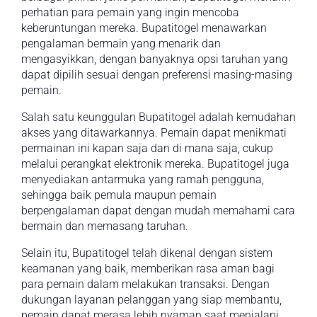
perhatian para pemain yang ingin mencoba
keberuntungan mereka. Bupatitogel menawarkan
pengalaman bermain yang menarik dan
mengasyikkan, dengan banyaknya opsi taruhan yang
dapat dipilih sesuai dengan preferensi masing-masing
pemain.
Salah satu keunggulan Bupatitogel adalah kemudahan
akses yang ditawarkannya. Pemain dapat menikmati
permainan ini kapan saja dan di mana saja, cukup
melalui perangkat elektronik mereka. Bupatitogel juga
menyediakan antarmuka yang ramah pengguna,
sehingga baik pemula maupun pemain
berpengalaman dapat dengan mudah memahami cara
bermain dan memasang taruhan.
Selain itu, Bupatitogel telah dikenal dengan sistem
keamanan yang baik, memberikan rasa aman bagi
para pemain dalam melakukan transaksi. Dengan
dukungan layanan pelanggan yang siap membantu,
pemain dapat merasa lebih nyaman saat menjalani