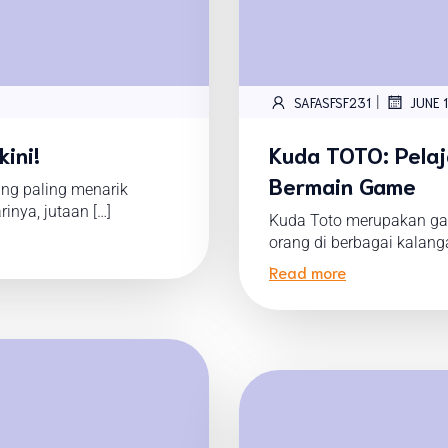
|
SAFASFSF231
JUNE 
kini!
Kuda TOTO: Pelaj
Bermain Game
ang paling menarik
inya, jutaan […]
Kuda Toto merupakan ga
orang di berbagai kalanga
Read more