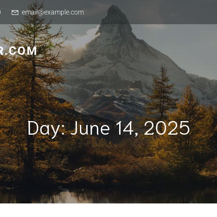
0
email@example.com
R.COM
Day:
June 14, 2025