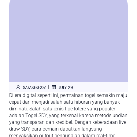
|
SAFASFSF231
JULY 29
Di era digital seperti ini, permainan togel semakin maju
cepat dan menjadi salah satu hiburan yang banyak
diminati. Salah satu jenis tipe lotere yang populer
adalah Togel SDY, yang terkenal karena metode undian
yang transparan dan kredibel. Dengan keberadaan live
draw SDY, para pemain dapatkan langsung
menyaksikan output pengundian dalam real-time,