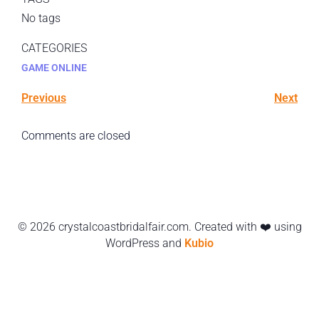
No tags
CATEGORIES
GAME ONLINE
Previous
Next
Comments are closed
© 2026 crystalcoastbridalfair.com. Created with ❤️ using
WordPress and
Kubio