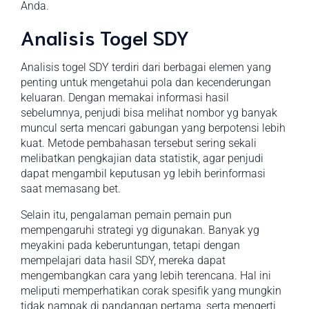
Anda.
Analisis Togel SDY
Analisis togel SDY terdiri dari berbagai elemen yang
penting untuk mengetahui pola dan kecenderungan
keluaran. Dengan memakai informasi hasil
sebelumnya, penjudi bisa melihat nombor yg banyak
muncul serta mencari gabungan yang berpotensi lebih
kuat. Metode pembahasan tersebut sering sekali
melibatkan pengkajian data statistik, agar penjudi
dapat mengambil keputusan yg lebih berinformasi
saat memasang bet.
Selain itu, pengalaman pemain pemain pun
mempengaruhi strategi yg digunakan. Banyak yg
meyakini pada keberuntungan, tetapi dengan
mempelajari data hasil SDY, mereka dapat
mengembangkan cara yang lebih terencana. Hal ini
meliputi memperhatikan corak spesifik yang mungkin
tidak nampak di pandangan pertama, serta mengerti