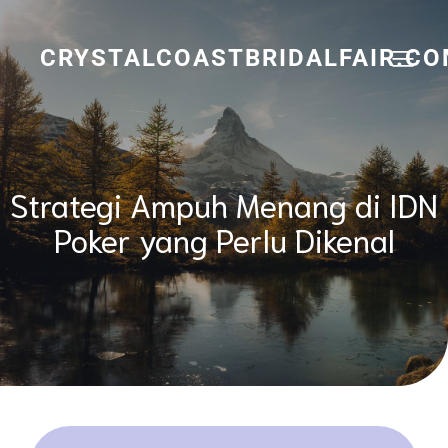
Skip
to
content
CRYSTALCOASTBRIDALFAIR.C
Strategi Ampuh Menang di IDN
Poker yang Perlu Dikenal