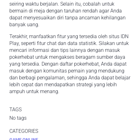
seiring waktu berjalan. Selain itu, cobalah untuk
bermain di meja dengan taruhan rendah agar Anda
dapat menyesuaikan diri tanpa ancaman kehilangan
banyak uang.
Terakhir, manfaatkan fitur yang tersedia oleh situs IDN
Play, seperti fitur chat dan data statistik. Silakan untuk
mencari informasi dan tips lainnya dengan masuk
pokerhebat untuk mengakses beragam sumber daya
yang tersedia. Dengan daftar pokerhebat, Anda dapat
masuk dengan komunitas pemain yang mendukung
dan berbagi pengalaman, sehingga Anda dapat belajar
lebih cepat dan mendapatkan strategi yang lebih
ampuh untuk menang.
TAGS
No tags
CATEGORIES
GAME ONLINE