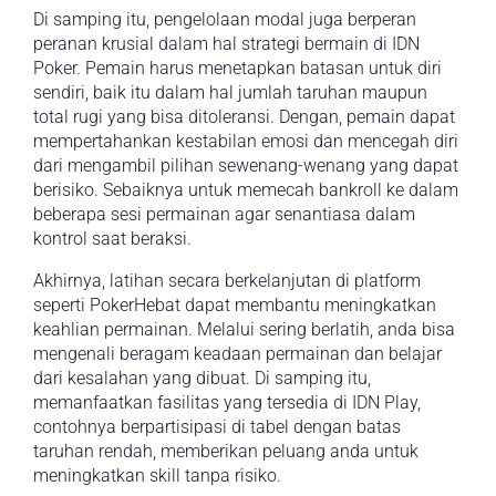
Di samping itu, pengelolaan modal juga berperan
peranan krusial dalam hal strategi bermain di IDN
Poker. Pemain harus menetapkan batasan untuk diri
sendiri, baik itu dalam hal jumlah taruhan maupun
total rugi yang bisa ditoleransi. Dengan, pemain dapat
mempertahankan kestabilan emosi dan mencegah diri
dari mengambil pilihan sewenang-wenang yang dapat
berisiko. Sebaiknya untuk memecah bankroll ke dalam
beberapa sesi permainan agar senantiasa dalam
kontrol saat beraksi.
Akhirnya, latihan secara berkelanjutan di platform
seperti PokerHebat dapat membantu meningkatkan
keahlian permainan. Melalui sering berlatih, anda bisa
mengenali beragam keadaan permainan dan belajar
dari kesalahan yang dibuat. Di samping itu,
memanfaatkan fasilitas yang tersedia di IDN Play,
contohnya berpartisipasi di tabel dengan batas
taruhan rendah, memberikan peluang anda untuk
meningkatkan skill tanpa risiko.