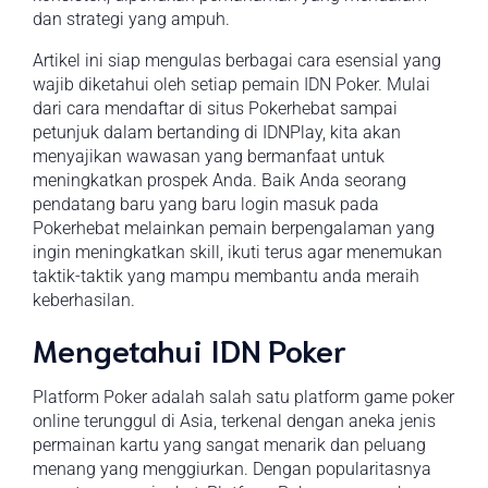
dan strategi yang ampuh.
Artikel ini siap mengulas berbagai cara esensial yang
wajib diketahui oleh setiap pemain IDN Poker. Mulai
dari cara mendaftar di situs Pokerhebat sampai
petunjuk dalam bertanding di IDNPlay, kita akan
menyajikan wawasan yang bermanfaat untuk
meningkatkan prospek Anda. Baik Anda seorang
pendatang baru yang baru login masuk pada
Pokerhebat melainkan pemain berpengalaman yang
ingin meningkatkan skill, ikuti terus agar menemukan
taktik-taktik yang mampu membantu anda meraih
keberhasilan.
Mengetahui IDN Poker
Platform Poker adalah salah satu platform game poker
online terunggul di Asia, terkenal dengan aneka jenis
permainan kartu yang sangat menarik dan peluang
menang yang menggiurkan. Dengan popularitasnya