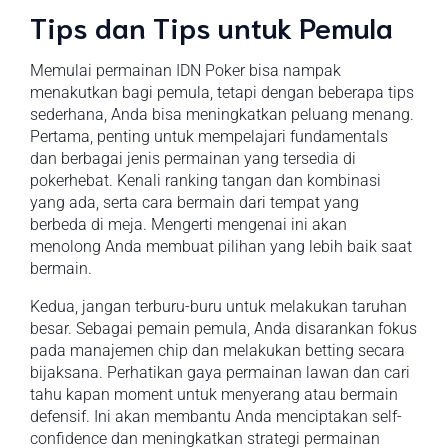
Tips dan Tips untuk Pemula
Memulai permainan IDN Poker bisa nampak
menakutkan bagi pemula, tetapi dengan beberapa tips
sederhana, Anda bisa meningkatkan peluang menang.
Pertama, penting untuk mempelajari fundamentals
dan berbagai jenis permainan yang tersedia di
pokerhebat. Kenali ranking tangan dan kombinasi
yang ada, serta cara bermain dari tempat yang
berbeda di meja. Mengerti mengenai ini akan
menolong Anda membuat pilihan yang lebih baik saat
bermain.
Kedua, jangan terburu-buru untuk melakukan taruhan
besar. Sebagai pemain pemula, Anda disarankan fokus
pada manajemen chip dan melakukan betting secara
bijaksana. Perhatikan gaya permainan lawan dan cari
tahu kapan moment untuk menyerang atau bermain
defensif. Ini akan membantu Anda menciptakan self-
confidence dan meningkatkan strategi permainan