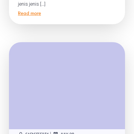
jenis jenis […]
Read more
|