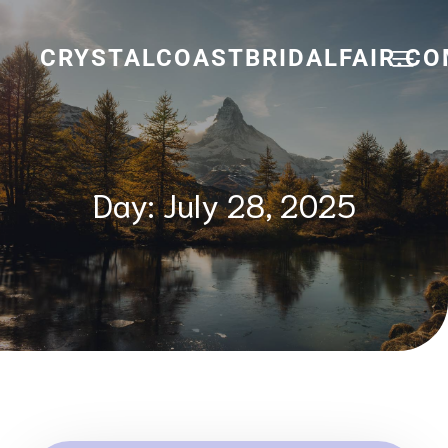
Skip
to
content
CRYSTALCOASTBRIDALFAIR.C
Day:
July 28, 2025