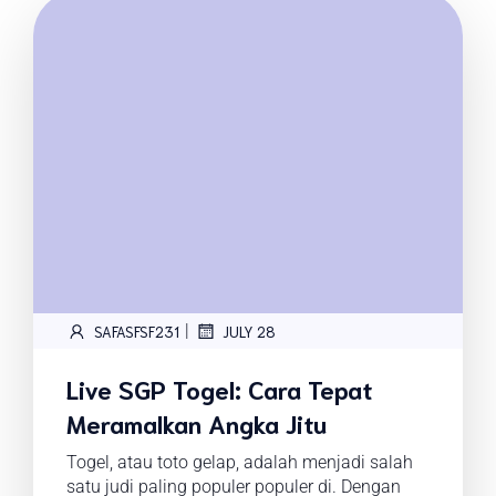
|
SAFASFSF231
JULY 28
Live SGP Togel: Cara Tepat
Meramalkan Angka Jitu
Togel, atau toto gelap, adalah menjadi salah
satu judi paling populer populer di. Dengan